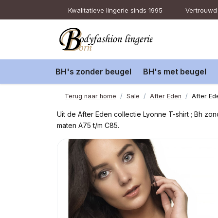
Kwalitatieve lingerie sinds 1995
Vertrouwd 
BH's zonder beugel
BH's met beugel
Terug naar home
Sale
After Eden
After Ed
Uit de After Eden collectie Lyonne T-shirt ; Bh z
maten A75 t/m C85.