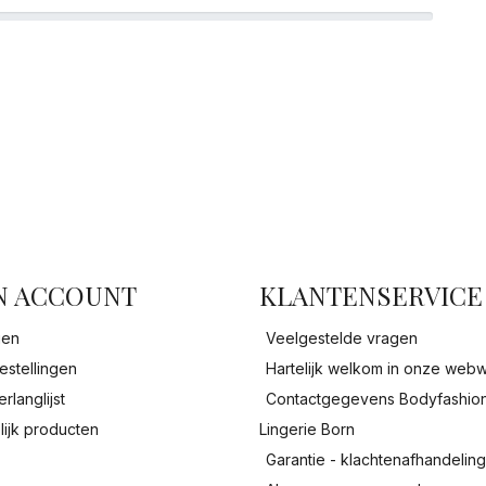
facebook
N ACCOUNT
KLANTENSERVICE
gen
Veelgestelde vragen
estellingen
Hartelijk welkom in onze webw
erlanglijst
Contactgegevens Bodyfashio
lijk producten
Lingerie Born
Garantie - klachtenafhandelin