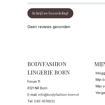
Schrijf uw beoordeling!
Geen reviews gevonden
BODYFASHION
MIJ
LINGERIE BORN
Inlog
Mijn b
Forum 11
Mijn v
6121 NR Born
Verge
E-mail:
info@bodyfashion-born.nl
Tel:
046-4519832