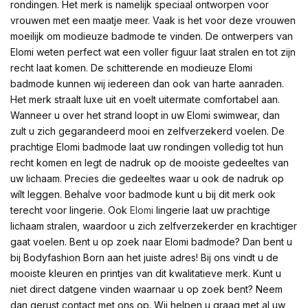
rondingen. Het merk is namelijk speciaal ontworpen voor
vrouwen met een maatje meer. Vaak is het voor deze vrouwen
moeilijk om modieuze badmode te vinden. De ontwerpers van
Elomi weten perfect wat een voller figuur laat stralen en tot zijn
recht laat komen. De schitterende en modieuze Elomi
badmode kunnen wij iedereen dan ook van harte aanraden.
Het merk straalt luxe uit en voelt uitermate comfortabel aan.
Wanneer u over het strand loopt in uw Elomi swimwear, dan
zult u zich gegarandeerd mooi en zelfverzekerd voelen. De
prachtige Elomi badmode laat uw rondingen volledig tot hun
recht komen en legt de nadruk op de mooiste gedeeltes van
uw lichaam. Precies die gedeeltes waar u ook de nadruk op
wílt leggen. Behalve voor badmode kunt u bij dit merk ook
terecht voor lingerie. Ook
Elomi
lingerie laat uw prachtige
lichaam stralen, waardoor u zich zelfverzekerder en krachtiger
gaat voelen. Bent u op zoek naar Elomi badmode? Dan bent u
bij Bodyfashion Born aan het juiste adres! Bij ons vindt u de
mooiste kleuren en printjes van dit kwalitatieve merk. Kunt u
niet direct datgene vinden waarnaar u op zoek bent? Neem
dan gerust contact met ons op. Wij helpen u graag met al uw