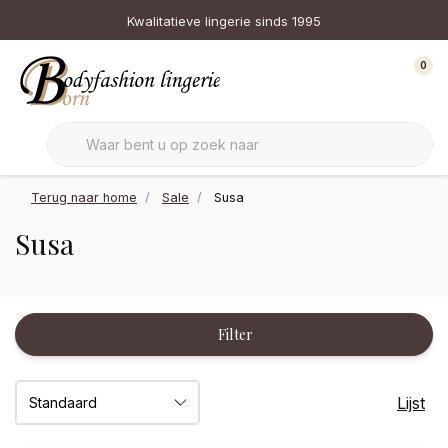
Kwalitatieve lingerie sinds 1995
0
Terug naar home
Sale
Susa
Susa
Filter
Lijst