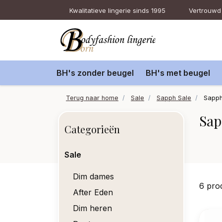
Kwalitatieve lingerie sinds 1995
Vertrouwd 
BH's zonder beugel
BH's met beugel
Terug naar home
Sale
Sapph Sale
Sapph
Sap
Categorieën
Sale
Dim dames
6 pro
After Eden
Dim heren