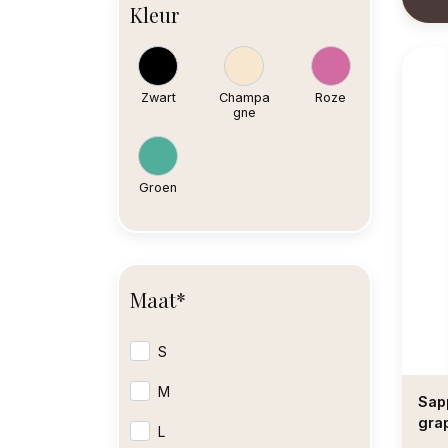
Kleur
Zwart
Champa
Roze
gne
Groen
Maat*
S
M
Sapp
grap
L