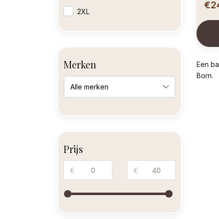
€2
2XL
Merken
Een ba
Born.
Prijs
€
€