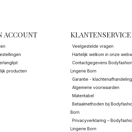
facebook
N ACCOUNT
KLANTENSERVICE
gen
Veelgestelde vragen
estellingen
Hartelijk welkom in onze webw
erlanglijst
Contactgegevens Bodyfashio
lijk producten
Lingerie Born
Garantie - klachtenafhandelin
Algemene voorwaarden
Matentabel
Betaalmethoden bij Bodyfashi
Born
Privacyverklaring – Bodyfashi
Lingerie Born