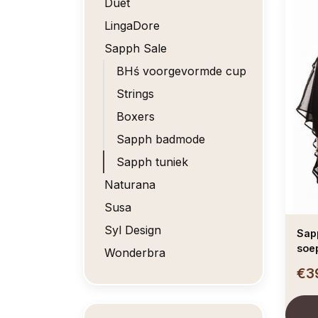
Duet
LingaDore
Sapph Sale
BHś voorgevormde cup
Strings
Boxers
Sapph badmode
Sapph tuniek
Naturana
Susa
Syl Design
Sapp
soep
Wonderbra
€3