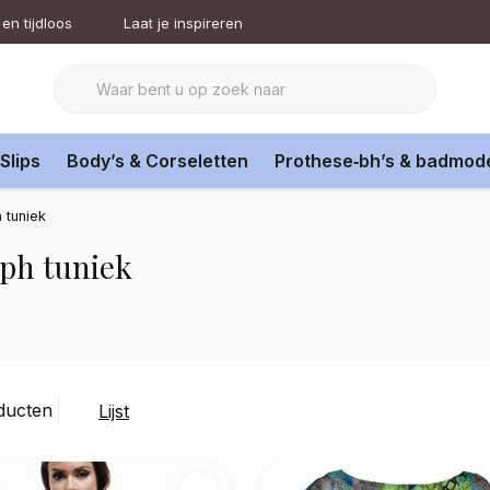
en tijdloos
Laat je inspireren
Slips
Body’s & Corseletten
Prothese‑bh’s & badmod
 tuniek
ph tuniek
ducten
Lijst