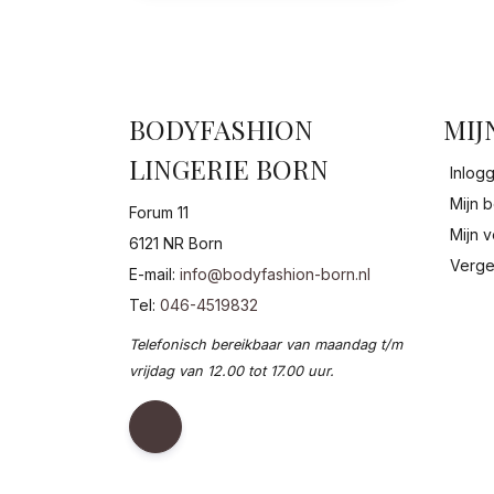
BODYFASHION
MIJ
LINGERIE BORN
Inlog
Mijn b
Forum 11
Mijn v
6121 NR Born
Verge
E-mail:
info@bodyfashion-born.nl
Tel:
046-4519832
Telefonisch bereikbaar van maandag t/m
vrijdag van 12.00 tot 17.00 uur.