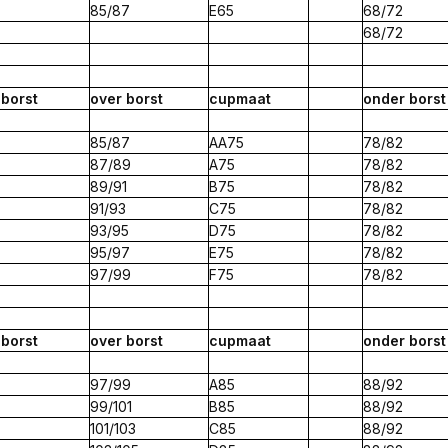
85/87
E65
68/72
68/72
r
borst
over
borst
cup
maat
onder borst
85/87
AA75
78/82
87/89
A75
78/82
89/91
B75
78/82
91/93
C75
78/82
93/95
D75
78/82
95/97
E75
78/82
97/99
F75
78/82
r
borst
over
borst
cup
maat
onder borst
97/99
A85
88/92
99/101
B85
88/92
101/103
C85
88/92