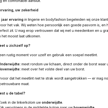
g en comfortabel aansluit.
rvaring, uw zekerheid
 jaar ervaring
in lingerie en bodyfashion begeleiden wij onze kla
 voor het vak. Wij weten hoe persoonlijk een goede pasvorm is, en 
erfect zit. U mag erop vertrouwen dat wij met u meedenken en u gra
 het mooist laat uitkomen.
et u zichzelf op?
en rustig moment voor uzelf en gebruik een soepel meetlint.
Onderwijdte:
meet rondom uw lichaam, direct onder de borst waar 
Bovenwijdte:
meet over het volste deel van uw borst.
rvoor dat het meetlint niet te strak wordt aangetrokken — er mag no
betrouwbare maat.
est u de tabel?
Zoek in de linkerkolom uw
onderwijdte
.
Kijk vervolgens in de middelste kolom naar uw
bovenwijdte
.