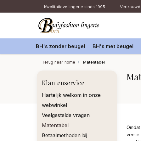
Kwalitatieve lingerie sinds 1995
Vertrouwd 
BH's zonder beugel
BH's met beugel
Terug naar home
Matentabel
Mat
Klantenservice
Hartelijk welkom in onze
webwinkel
Veelgestelde vragen
Matentabel
Omdat 
versie
Betaalmethoden bij