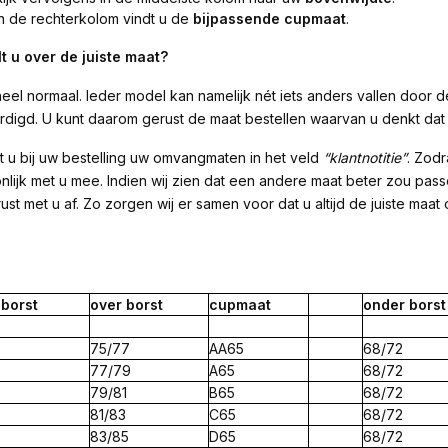
In de rechterkolom vindt u de
bijpassende cupmaat
.
lt u over de juiste maat?
 heel normaal. Ieder model kan namelijk nét iets anders vallen door
rdigd. U kunt daarom gerust de maat bestellen waarvan u denkt dat d
t u bij uw bestelling uw omvangmaten in het veld
“klantnotitie”
. Zodr
nlijk met u mee. Indien wij zien dat een andere maat beter zou pass
 rust met u af. Zo zorgen wij er samen voor dat u altijd de juiste m
r
borst
over
borst
cup
maat
onder
borst
75/77
AA65
68/72
77/79
A65
68/72
79/81
B65
68/72
81/83
C65
68/72
83/85
D65
68/72