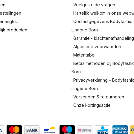
gen
Veelgestelde vragen
estellingen
Hartelijk welkom in onze webw
erlanglijst
Contactgegevens Bodyfashio
lijk producten
Lingerie Born
Garantie - klachtenafhandelin
Algemene voorwaarden
Matentabel
Betaalmethoden bij Bodyfashi
Born
Privacyverklaring – Bodyfashi
Lingerie Born
Verzenden & retourneren
Onze kortingsactie