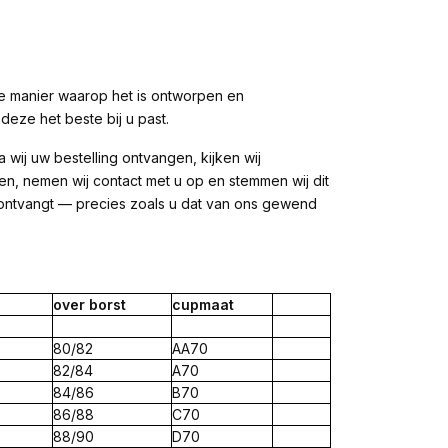
 de manier waarop het is ontworpen en
eze het beste bij u past.
a wij uw bestelling ontvangen, kijken wij
en, nemen wij contact met u op en stemmen wij dit
aat ontvangt — precies zoals u dat van ons gewend
over
borst
cup
maat
80/82
AA70
82/84
A70
84/86
B70
86/88
C70
88/90
D70