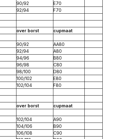
90/92
E70
92/94
F70
over
borst
cup
maat
90/92
AA80
92/94
A80
94/96
B80
96/98
C80
98/100
D80
100/102
E80
102/104
F80
over
borst
cup
maat
102/104
A90
104/106
B90
106/108
C90