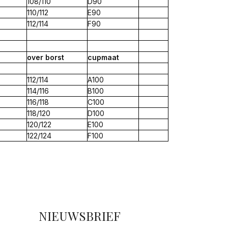
108/110
D90
110/112
E90
112/114
F90
over
borst
cup
maat
112/114
A100
114/116
B100
116/118
C100
118/120
D100
120/122
E100
122/124
F100
NIEUWSBRIEF