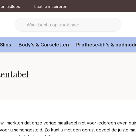
en tijdloos
Laat je inspireren
Slips
Body’s & Corseletten
Prothese‑bh’s & badmod
entabel
wij merkten dat onze vorige maattabel niet voor iedereen even duid
 voor u samengesteld. Zo kunt u met een gerust gevoel de juiste maa