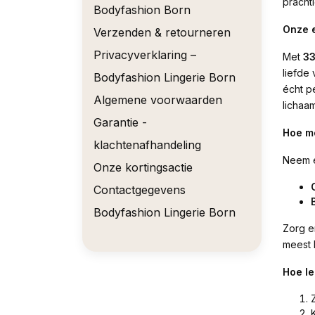
prachti
Bodyfashion Born
Onze e
Verzenden & retourneren
Privacyverklaring –
Met
33
liefde
Bodyfashion Lingerie Born
écht p
Algemene voorwaarden
lichaam
Garantie -
Hoe me
klachtenafhandeling
Neem e
Onze kortingsactie
Contactgegevens
Bodyfashion Lingerie Born
Zorg e
meest 
Hoe le