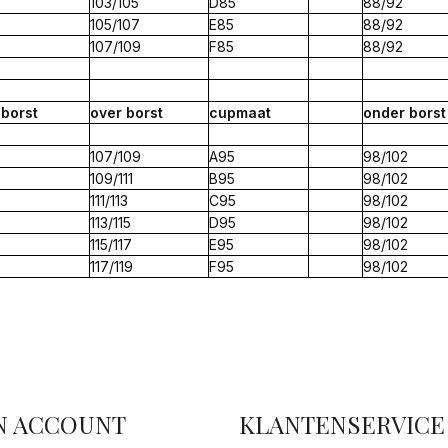
103/105
D85
88/92
105/107
E85
88/92
107/109
F85
88/92
r
borst
over
borst
cup
maat
onder borst
107/109
A95
98/102
109/111
B95
98/102
111/113
C95
98/102
113/115
D95
98/102
115/117
E95
98/102
117/119
F95
98/102
facebook
N ACCOUNT
KLANTENSERVICE