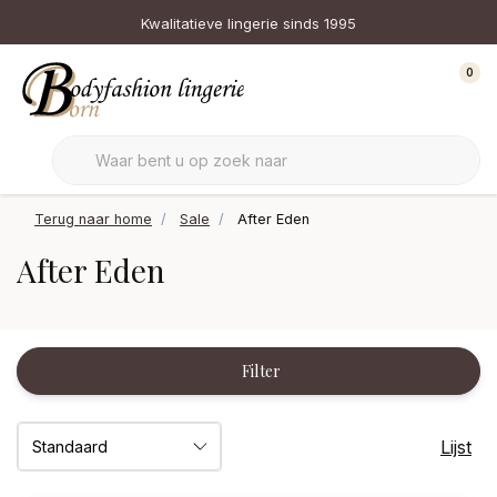
Kwalitatieve lingerie sinds 1995
0
Terug naar home
Sale
After Eden
After Eden
Filter
Lijst