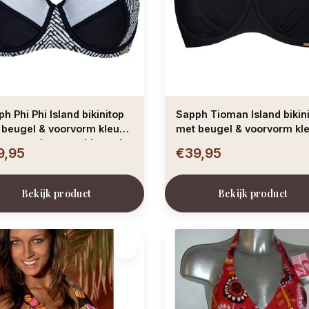
nd bikinitop
Sapph Tioman Island bikin
 beugel & voorvorm kleur
met beugel & voorvorm kl
rt met wit gecombineerd
zwart
9,95
€39,95
Bekijk product
Bekijk product