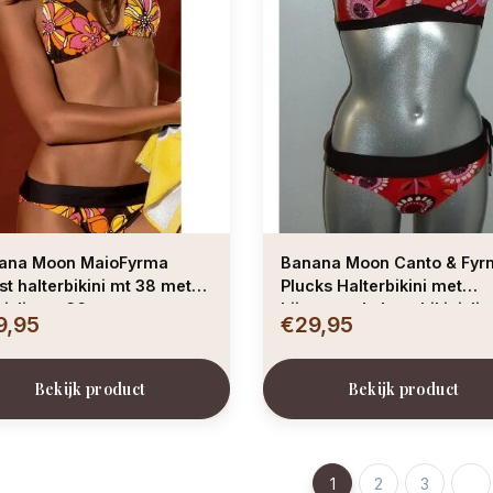
ana Moon MaioFyrma
Banana Moon Canto & Fyr
t halterbikini mt 38 met
Plucks Halterbikini met
nislip mt 36
bijpassende heupbikinislip
9,95
€29,95
Bekijk product
Bekijk product
1
2
3