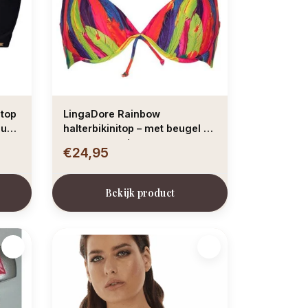
itop
LingaDore Rainbow
eur
halterbikinitop – met beugel &
voorgevormde cup
€24,95
Bekijk product