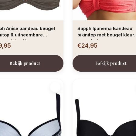
deau beugel
Sapph Ipanema Bandeau
nitop & uitneembare
bikinitop met beugel kleur
erpadding kleur taupe
grapefruit
9,95
€24,95
Bekijk product
Bekijk product