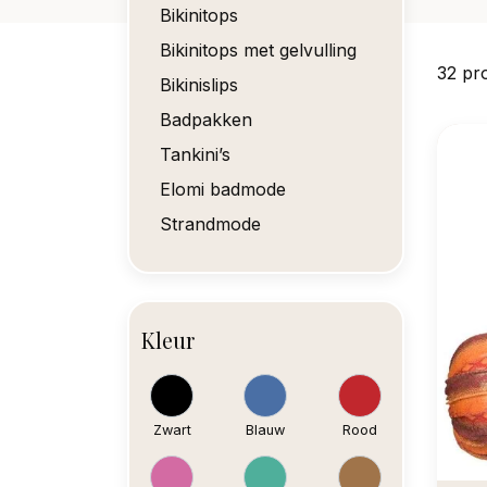
Bikinitops
Bikinitops met gelvulling
32 pr
Bikinislips
Badpakken
Tankini’s
Elomi badmode
Strandmode
Kleur
Zwart
Blauw
Rood