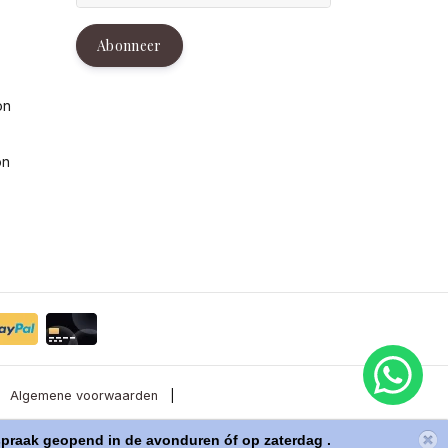
g
Abonneer
on
on
Algemene voorwaarden
|
raak geopend in de avonduren óf op zaterdag .