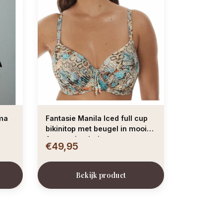
ma
Fantasie Manila Iced full cup
bikinitop met beugel in mooie
Aqua animalprint
€49,95
Bekijk product