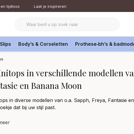
en tijdloos
Laat je inspireren
Slips
Body’s & Corseletten
Prothese‑bh’s & badmod
ps
initops in verschillende modellen va
tasie en Banana Moon
itops in diverse modellen van o.a. Sapph, Freya, Fantasie
oekje dat bij uw stijl past.
meer