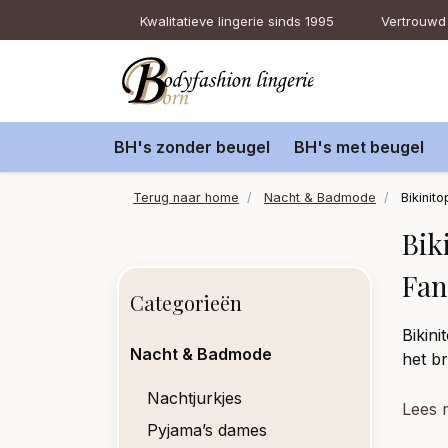
Kwalitatieve lingerie sinds 1995
Vertrouwd 
BH's zonder beugel
BH's met beugel
Terug naar home
Nacht & Badmode
Bikinito
Bik
Fan
Categorieën
Bikin
Nacht & Badmode
het br
Nachtjurkjes
Lees 
Pyjama’s dames