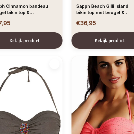
ph Cinnamon bandeau
Sapph Beach Gilli Island
el bikinitop &
bikinitop met beugel &
neembare onderpadding
voorvorm kleur aqua met
7,95
€36,95
r oranje met snakeprint
snakeprint
Bekijk product
Bekijk product