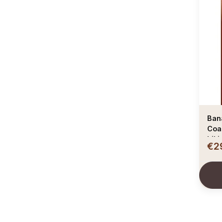
Ban
Coas
biki
€2