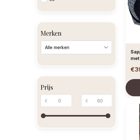
Merken
Sapph Phi Phi Isla
met
zwa
€3
Prijs
€
€