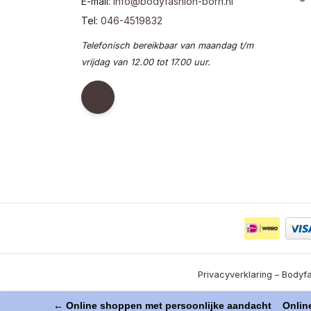
E-mail:
info@bodyfashion-born.nl
Tel:
046-4519832
Telefonisch bereikbaar van maandag t/m
vrijdag van 12.00 tot 17.00 uur.
Privacyverklaring – Bodyfa
← Online shoppen met persoonlijke aandacht
Online 