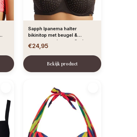
Sapph Ipanema halter
bikinitop met beugel &
voorgevormde cup – Bruin
€24,95
Bekijk product