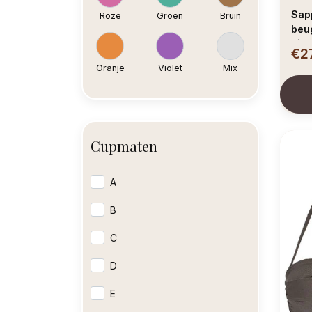
Sap
Roze
Groen
Bruin
beug
uit
€2
kleu
Oranje
Violet
Mix
Cupmaten
A
B
C
D
E