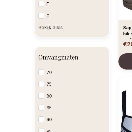
F
G
Bekijk alles
Sapph Anise ban
biki
ond
€2
Omvangmaten
70
75
80
85
90
95