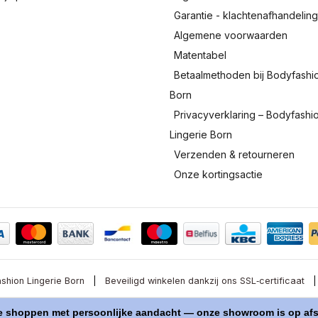
Garantie - klachtenafhandelin
Algemene voorwaarden
Matentabel
Betaalmethoden bij Bodyfashi
Born
Privacyverklaring – Bodyfashi
Lingerie Born
Verzenden & retourneren
Onze kortingsactie
shion Lingerie Born
|
Beveiligd winkelen dankzij ons SSL‑certificaat
|
© Copyright 2026 - Bodyfashion Born
shoppen met persoonlijke aandacht — onze showroom is op afsp