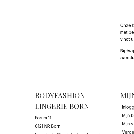
Onze b
met be
vindt 
Bij tw
aanslu
BODYFASHION
MIJ
LINGERIE BORN
Inlog
Mijn b
Forum 11
Mijn v
6121 NR Born
Verge