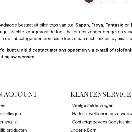
admode bestaat uit bikinitops van o.a.
Sapph, Freya, Fantasie
en
ugel, zachte voorgevormde tops, haltertops zonder beugel en vari
u in de subcategorieën een ruime keuze aan nachtjurkjes, pyjama’s 
ijfel kunt u altijd contact met ons opnemen via e‑mail of telefo
it bij uw wensen.
facebook
N ACCOUNT
KLANTENSERVICE
gen
Veelgestelde vragen
estellingen
Hartelijk welkom in onze webw
erlanglijst
Contactgegevens Bodyfashio
lijk producten
Lingerie Born