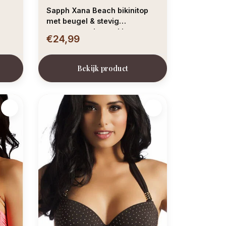
Sapph Xana Beach bikinitop
met beugel & stevig
voorgevormde cup kleur zwart
€24,99
Bekijk product