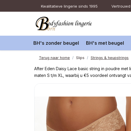
Kwalitatieve lingerie sinds 1995
Vertrouwd 
BH's zonder beugel
BH's met beugel
Terug naar home
Slips
Strings & heupstrings
After Eden Daisy Lace basic string in poudre met l
maten S t/m XL, waarbij u €5 voordeel ontvangt 