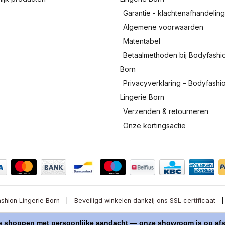
Garantie - klachtenafhandelin
Algemene voorwaarden
Matentabel
Betaalmethoden bij Bodyfashi
Born
Privacyverklaring – Bodyfashi
Lingerie Born
Verzenden & retourneren
Onze kortingsactie
shion Lingerie Born
|
Beveiligd winkelen dankzij ons SSL‑certificaat
|
© Copyright 2026 - Bodyfashion Born
shoppen met persoonlijke aandacht — onze showroom is op afsp