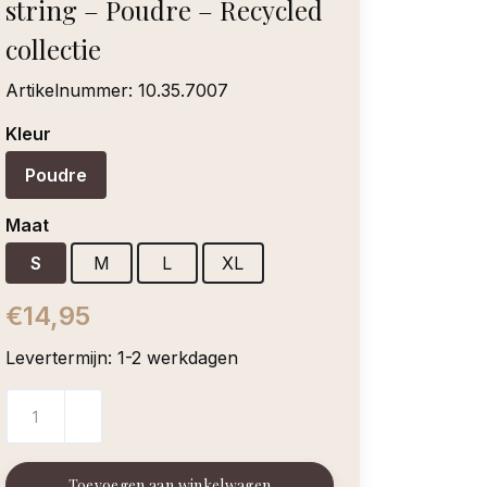
string – Poudre – Recycled
collectie
Artikelnummer:
10.35.7007
Kleur
Poudre
Maat
S
M
L
XL
€14,95
Levertermijn: 1-2 werkdagen
Toevoegen aan winkelwagen