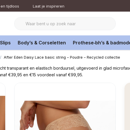
en tijdloos
Laat je inspireren
Slips
Body’s & Corseletten
Prothese‑bh’s & badmod
After Eden Daisy Lace basic string – Poudre – Recycled collectie
icht transparant en elastisch borduursel, uitgevoerd in glad microfa
vanaf €39,95 en €15 voordeel vanaf €99,95.