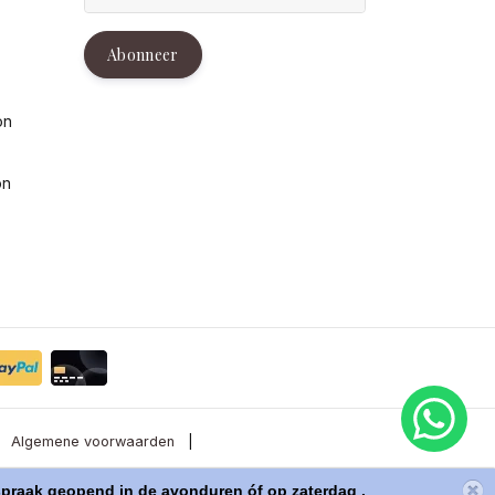
g
Abonneer
on
on
Algemene voorwaarden
|
raak geopend in de avonduren óf op zaterdag .