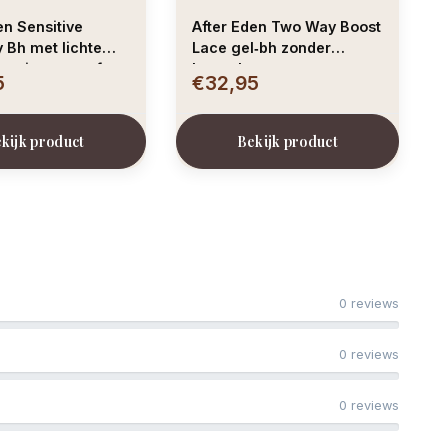
en Sensitive
After Eden Two Way Boost
 Bh met lichte
Lace gel‑bh zonder
g wit, zwart of
beugel
5
€32,95
leur
kijk product
Bekijk product
0 reviews
0 reviews
0 reviews