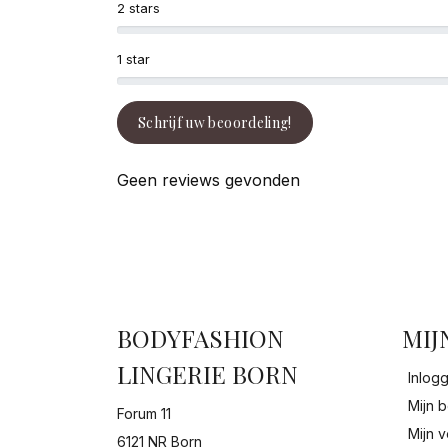
2 stars
1 star
Schrijf uw beoordeling!
Geen reviews gevonden
BODYFASHION
MIJ
LINGERIE BORN
Inlog
Mijn b
Forum 11
Mijn v
6121 NR Born