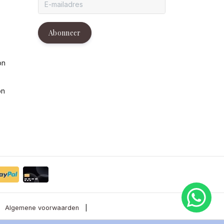
g
Abonneer
on
on
Algemene voorwaarden
|