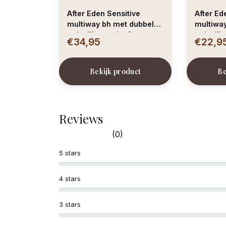
After Eden Sensitive
After Ed
multiway bh met dubbele
multiway
gelvulling – wit of zwart
gelvullin
€34,95
€22,9
poudre k
Bekijk product
Be
Reviews
(0)
5 stars
4 stars
3 stars