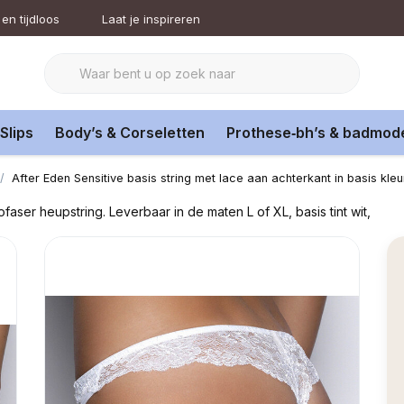
en tijdloos
Laat je inspireren
Slips
Body’s & Corseletten
Prothese‑bh’s & badmod
After Eden Sensitive basis string met lace aan achterkant in basis kleu
ofaser heupstring. Leverbaar in de maten L of XL, basis tint wit,