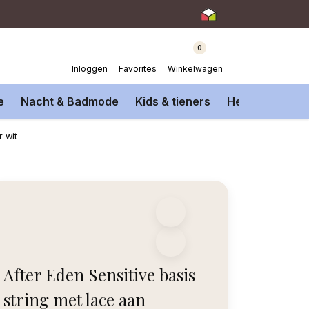
0
Inloggen
Favorites
Winkelwagen
e
Nacht & Badmode
Kids & tieners
Heren Onderm
r wit
After Eden Sensitive basis
string met lace aan