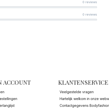
0 reviews
0 reviews
facebook
N ACCOUNT
KLANTENSERVICE
gen
Veelgestelde vragen
estellingen
Hartelijk welkom in onze webw
erlanglijst
Contactgegevens Bodyfashio