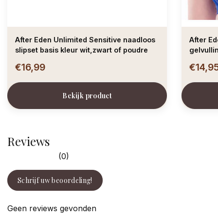
After Eden Unlimited Sensitive naadloos
After Ed
slipset basis kleur wit,zwart of poudre
gelvulli
€16,99
€14,9
Bekijk product
Reviews
(0)
Schrijf uw beoordeling!
Geen reviews gevonden