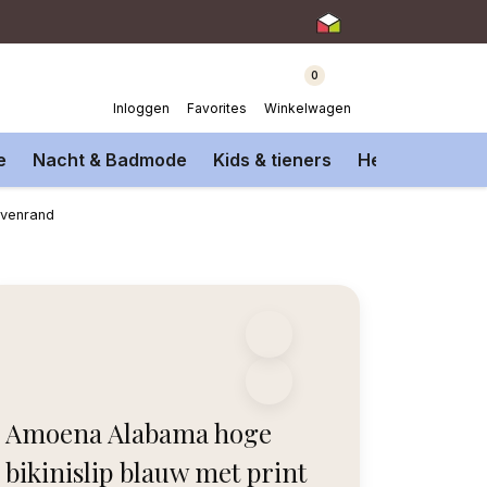
0
Inloggen
Favorites
Winkelwagen
e
Nacht & Badmode
Kids & tieners
Heren Onderm
ovenrand
Amoena Alabama hoge
bikinislip blauw met print