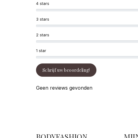
4 stars
3 stars
2 stars
1 star
Schrijf uw beoordeling!
Geen reviews gevonden
BODYFASHION
MIJ