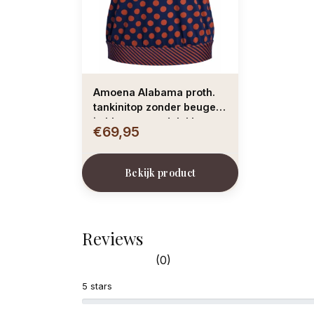
Amoena Alabama proth.
tankinitop zonder beugel,
in blouson model, kleur
€69,95
blauw met print dots kleur
brique
Bekijk product
Reviews
(0)
5 stars