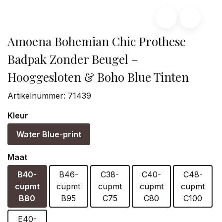
Amoena Bohemian Chic Prothese
Badpak Zonder Beugel –
Hooggesloten & Boho Blue Tinten
Artikelnummer:
71439
Kleur
Water Blue-print
Maat
B40-
B46-
C38-
C40-
C48-
cupmt
cupmt
cupmt
cupmt
cupmt
B80
B95
C75
C80
C100
E40-