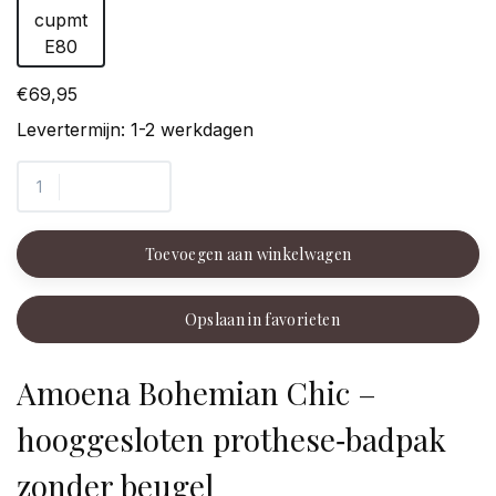
cupmt
E80
€69,95
Levertermijn: 1-2 werkdagen
Toevoegen aan winkelwagen
Opslaan in favorieten
Amoena Bohemian Chic –
hooggesloten prothese‑badpak
zonder beugel