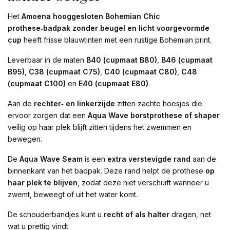
Het
Amoena hooggesloten Bohemian Chic
prothese‑badpak zonder beugel en licht voorgevormde
cup
heeft frisse blauwtinten met een rustige Bohemian print.
Leverbaar in de maten
B40 (cupmaat B80)
,
B46 (cupmaat
B95)
,
C38 (cupmaat C75)
,
C40 (cupmaat C80)
,
C48
(cupmaat C100)
en
E40 (cupmaat E80)
.
Aan de
rechter‑ en linkerzijde
zitten zachte hoesjes die
ervoor zorgen dat een
Aqua Wave borstprothese of shaper
veilig op haar plek blijft zitten tijdens het zwemmen en
bewegen.
De
Aqua Wave Seam
is een
extra verstevigde rand
aan de
binnenkant van het badpak. Deze rand helpt de prothese
op
haar plek te blijven
, zodat deze niet verschuift wanneer u
zwemt, beweegt of uit het water komt.
De schouderbandjes kunt u
recht of als halter
dragen, net
wat u prettig vindt.