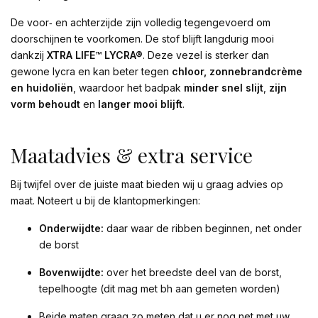
De voor‑ en achterzijde zijn volledig tegengevoerd om
doorschijnen te voorkomen. De stof blijft langdurig mooi
dankzij
XTRA LIFE™ LYCRA®
. Deze vezel is sterker dan
gewone lycra en kan beter tegen
chloor, zonnebrandcrème
en huidoliën
, waardoor het badpak
minder snel slijt
,
zijn
vorm behoudt
en
langer mooi blijft
.
Maatadvies & extra service
Bij twijfel over de juiste maat bieden wij u graag advies op
maat. Noteert u bij de klantopmerkingen:
Onderwijdte:
daar waar de ribben beginnen, net onder
de borst
Bovenwijdte:
over het breedste deel van de borst,
tepelhoogte (dit mag met bh aan gemeten worden)
Beide maten graag zo meten dat u er nog net met uw