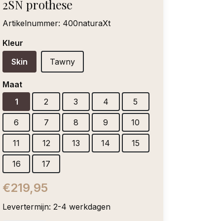
2SN prothese
Artikelnummer:
400naturaXt
Kleur
Skin
Tawny
Maat
1
2
3
4
5
6
7
8
9
10
11
12
13
14
15
16
17
€219,95
Levertermijn: 2-4 werkdagen