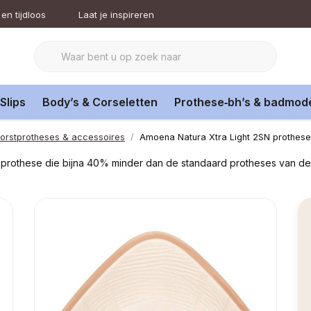
en tijdloos
Laat je inspireren
Slips
Body’s & Corseletten
Prothese‑bh’s & badmod
orstprotheses & accessoires
Amoena Natura Xtra Light 2SN prothese
ht prothese die bijna 40% minder dan de standaard protheses van d