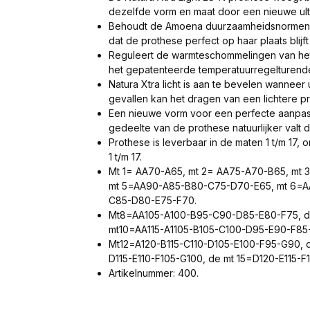
dezelfde vorm en maat door een nieuwe ultr
Behoudt de Amoena duurzaamheidsnormen de
dat de prothese perfect op haar plaats blij
Reguleert de warmteschommelingen van het 
het gepatenteerde temperatuurregelturende 
Natura Xtra licht is aan te bevelen wannee
gevallen kan het dragen van een lichtere 
Een nieuwe vorm voor een perfecte aanpass
gedeelte van de prothese natuurlijker valt 
Prothese is leverbaar in de maten 1 t/m 17,
1 t/m 17.
Mt 1= AA70-A65, mt 2= AA75-A70-B65, mt
mt 5=AA90-A85-B80-C75-D70-E65, mt 6=
C85-D80-E75-F70.
Mt8=AA105-A100-B95-C90-D85-E80-F75, d
mt10=AA115-A1105-B105-C100-D95-E90-F85-
Mt12=A120-B115-C110-D105-E100-F95-G90, d
D115-E110-F105-G100, de mt 15=D120-E115-F1
Artikelnummer: 400.