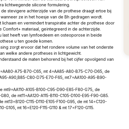
a lichtwegende silicone formulering.
 stevigere achterzijde van de prothese draagt ertoe bij
ft wanneer ze in het hoesje van de Bh gedragen wordt.
lichaam en vermindert transpiratie achter de prothese door
Comfort+ materiaal, geïntegreerd in de achterzijde.
r u last heeft van lymfoedeem en osteoporose in beide
prothese u ten goede komen.
ing zorgt ervoor dat het rondere volume van het onderste
dan welke andere protheses in lichtgewicht.
 onderstaand de maten behorend bij het cijfer opvolgend van
 3=AA80-A75-B70-C65, mt 4=AA85-A80-B75-C70-D65, de
AA95-A90,B85-C80-D75-E70-F65, mt7=AA100-A95-B90-
e mt9=AA110-A105-B100-C95-D90-E85-F80-G75, de
G80, de mt11=AA120-A115-B110-C105-D100-E95-F90-G85.
e mt13=B120-C115-D110-E105-F100-G95, de mt 14=C120-
10-G105, mt 16=E120-F115-G110 & mt 17=F120-G115.