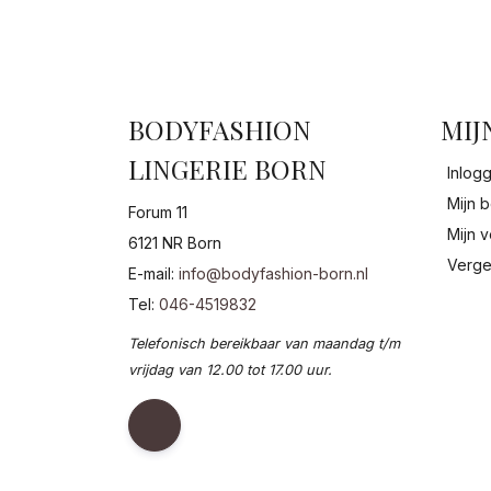
BODYFASHION
MIJ
LINGERIE BORN
Inlog
Mijn b
Forum 11
Mijn v
6121 NR Born
Verge
E-mail:
info@bodyfashion-born.nl
Tel:
046-4519832
Telefonisch bereikbaar van maandag t/m
vrijdag van 12.00 tot 17.00 uur.