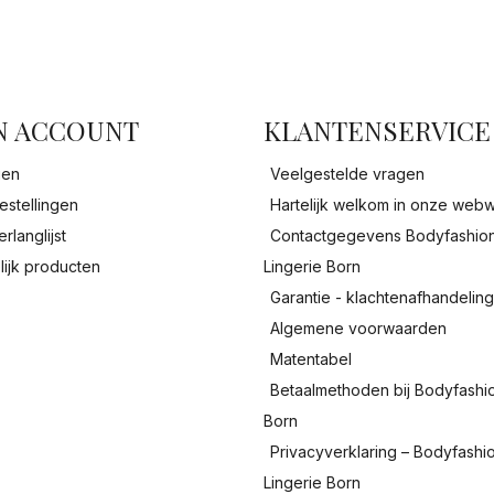
facebook
N ACCOUNT
KLANTENSERVICE
gen
Veelgestelde vragen
estellingen
Hartelijk welkom in onze webw
erlanglijst
Contactgegevens Bodyfashio
lijk producten
Lingerie Born
Garantie - klachtenafhandelin
Algemene voorwaarden
Matentabel
Betaalmethoden bij Bodyfashi
Born
Privacyverklaring – Bodyfashi
Lingerie Born