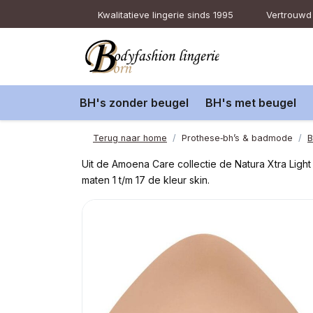
Kwalitatieve lingerie sinds 1995
Vertrouwd 
BH's zonder beugel
BH's met beugel
Terug naar home
Prothese‑bh’s & badmode
B
Uit de Amoena Care collectie de Natura Xtra Lig
maten 1 t/m 17 de kleur skin.