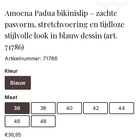
Amoena Padua bikinislip – zachte
pasvorm, stretchvoering en tijdloze
stijlvolle look in blauw dessin (art.
71786)
Artikelnummer:
71786
Kleur
Blauw
Maat
36
38
40
42
44
46
48
€36,95