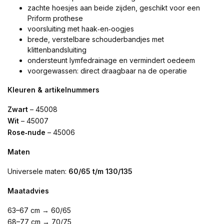
zachte hoesjes aan beide zijden, geschikt voor een
Priform prothese
voorsluiting met haak‑en‑oogjes
brede, verstelbare schouderbandjes met
klittenbandsluiting
ondersteunt lymfedrainage en vermindert oedeem
voorgewassen: direct draagbaar na de operatie
Kleuren & artikelnummers
Zwart
– 45008
Wit
– 45007
Rose‑nude
– 45006
Maten
Universele maten:
60/65 t/m 130/135
Maatadvies
63–67 cm → 60/65
68–77 cm → 70/75