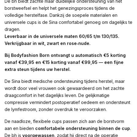
De bh biedt zachte maar duidelijke ondersteuning van het
borstweefsel en helpt het genezingsproces tijdens de
volledige herstelfase. Dankzij de soepele materialen en
universele cups is de Sina comfortabel genoeg om dagelijks te
dragen.
Leverbaar in de universele maten 60/65 t/m 130/135.
Verkrijgbaar in wit, zwart en rose‑nude.
Bij Bodyfashion Born ontvangt u automatisch €5 korting
vanaf €39,95 en €15 korting vanaf €99,95 — een fijne
extra steun tijdens uw herstel.
De Sina biedt medische ondersteuning tijdens herstel, maar
wordt door veel vrouwen ook gewaardeerd om het zachte
draagcomfort in het dagelijks leven. De gelijkmatige
compressie vermindert postoperatief oedeem en ondersteunt
de lymfestroom, zonder overdruk te veroorzaken.
De naadloze, flexibele cups passen zich aan de borstvorm
aan en bieden
comfortabele ondersteuning binnen de cup
.
De bh is
voorgewassen
, zodat hij direct na de operatie