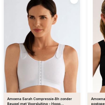
Amoena Sarah Compressie‑Bh zonder
Amoena 
Beugel met Voorsluiting – Hoog
postope