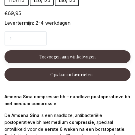
110/115
120/125
130/135
€69,95
Levertermijn: 2-4 werkdagen
Toevoegen aan winkelwagen
Opslaan in favorieten
Amoena Sina compressie bh – naadloze postoperatieve bh
met medium compressie
De
Amoena Sina
is een naadloze, antibacteriële
postoperatieve bh met
medium compressie
, speciaal
ontwikkeld voor de
eerste 6 weken na een borstoperatie
.