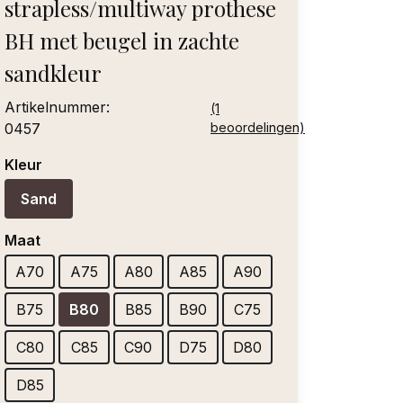
strapless/multiway prothese
BH met beugel in zachte
sandkleur
Artikelnummer:
(1
0457
beoordelingen)
Kleur
Sand
Maat
A70
A75
A80
A85
A90
B75
B80
B85
B90
C75
C80
C85
C90
D75
D80
D85