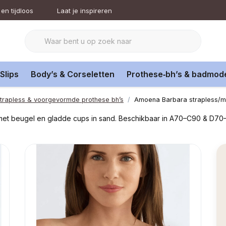
en tijdloos
Laat je inspireren
Slips
Body’s & Corseletten
Prothese‑bh’s & badmod
trapless & voorgevormde prothese bh’s
Amoena Barbara strapless/mu
met beugel en gladde cups in sand. Beschikbaar in A70–C90 & D70