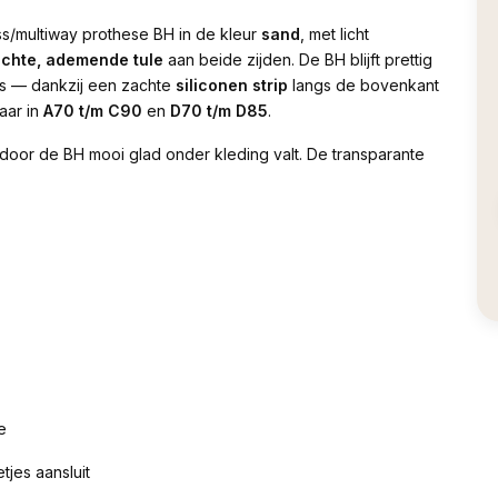
s/multiway prothese BH in de kleur
sand
, met licht
achte, ademende tule
aan beide zijden. De BH blijft prettig
es — dankzij een zachte
siliconen strip
langs de bovenkant
aar in
A70 t/m C90
en
D70 t/m D85
.
door de BH mooi glad onder kleding valt. De transparante
e
tjes aansluit