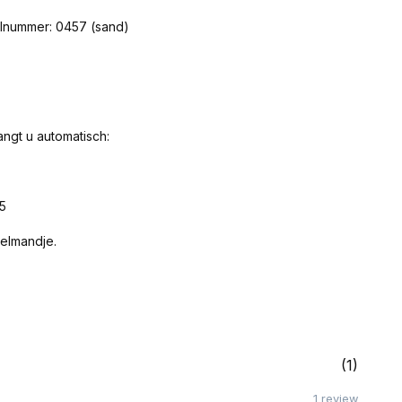
elnummer: 0457 (sand)
angt u automatisch:
5
kelmandje.
(1)
1 review