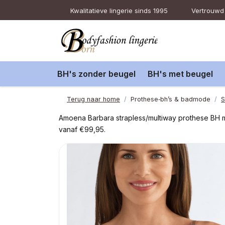
Kwalitatieve lingerie sinds 1995
Vertrouwd 
BH's zonder beugel
BH's met beugel
Terug naar home
Prothese‑bh’s & badmode
S
Amoena Barbara strapless/multiway prothese BH 
vanaf €99,95.