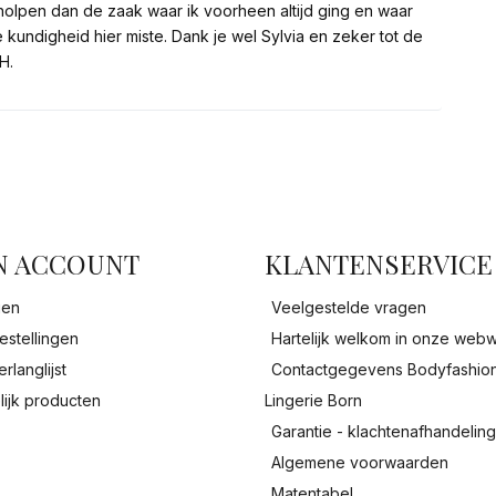
holpen dan de zaak waar ik voorheen altijd ging en waar
de kundigheid hier miste. Dank je wel Sylvia en zeker tot de
H.
facebook
N ACCOUNT
KLANTENSERVICE
gen
Veelgestelde vragen
estellingen
Hartelijk welkom in onze webw
erlanglijst
Contactgegevens Bodyfashio
lijk producten
Lingerie Born
Garantie - klachtenafhandelin
Algemene voorwaarden
Matentabel