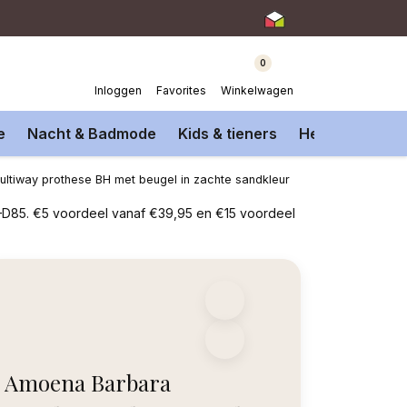
0
Inloggen
Favorites
Winkelwagen
e
Nacht & Badmode
Kids & tieners
Heren Onderm
ltiway prothese BH met beugel in zachte sandkleur
–D85. €5 voordeel vanaf €39,95 en €15 voordeel
Amoena Barbara