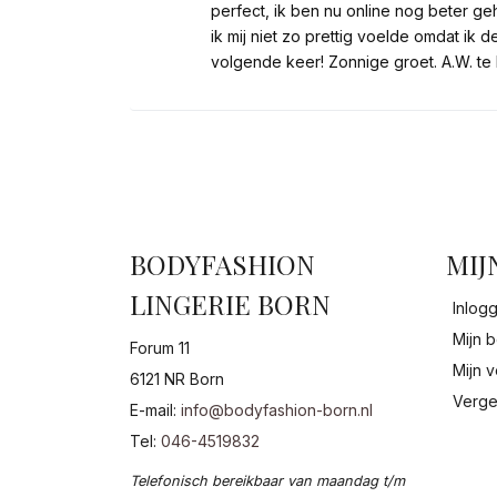
perfect, ik ben nu online nog beter ge
ik mij niet zo prettig voelde omdat ik 
volgende keer! Zonnige groet. A.W. te 
BODYFASHION
MIJ
LINGERIE BORN
Inlog
Mijn b
Forum 11
Mijn v
6121 NR Born
Verge
E-mail:
info@bodyfashion-born.nl
Tel:
046-4519832
Telefonisch bereikbaar van maandag t/m