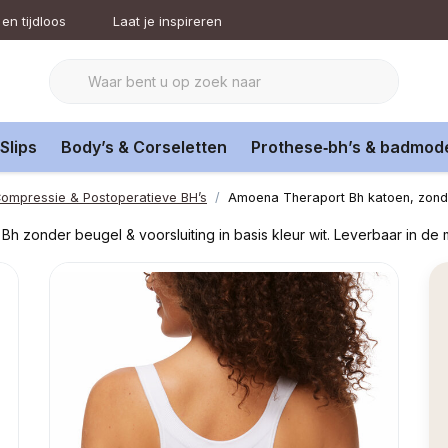
en tijdloos
Laat je inspireren
Slips
Body’s & Corseletten
Prothese‑bh’s & badmod
ompressie & Postoperatieve BH’s
Amoena Theraport Bh katoen, zonder
h zonder beugel & voorsluiting in basis kleur wit. Leverbaar in de 