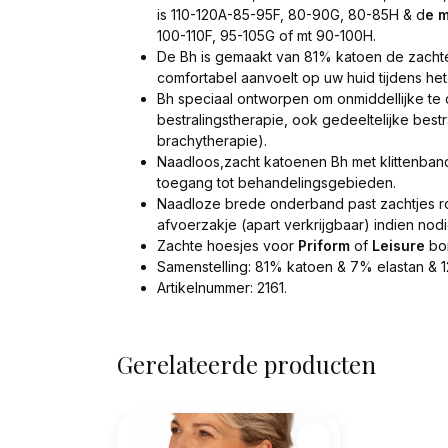
is 110-120A-85-95F, 80-90G, 80-85H & d
e m
100-110F, 95-105G of mt 90-100H.
De Bh is gemaakt van 81% katoen de zacht
comfortabel aanvoelt op uw huid tijdens het
Bh speciaal ontworpen om onmiddellijke te 
bestralingstherapie, ook gedeeltelijke bestr
brachytherapie).
Naadloos,zacht katoenen Bh met klittenband
toegang tot behandelingsgebieden.
Naadloze brede onderband past zachtjes ro
afvoerzakje (apart verkrijgbaar) indien nodi
Zachte hoesjes voor
Priform
of
Leisure
bor
Samenstelling: 81% katoen & 7% elastan & 
Artikelnummer: 2161.
Gerelateerde producten