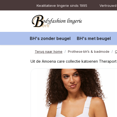
Kwalitatieve lingerie sinds 1995
Vertrouwd 
BH's zonder beugel
BH's met beugel
Terug naar home
Prothese‑bh’s & badmode
C
Uit de Amoena care collectie katoenen Theraport B