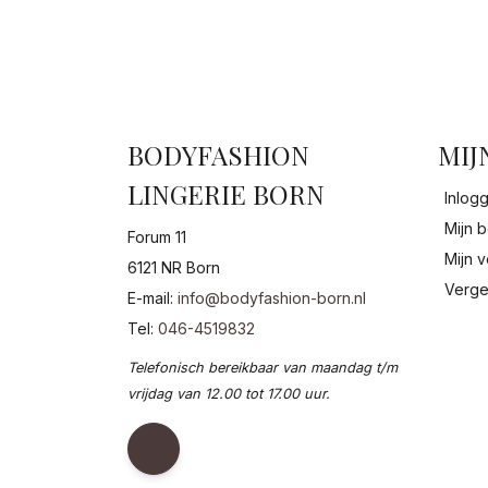
BODYFASHION
MIJ
LINGERIE BORN
Inlog
Mijn b
Forum 11
Mijn v
6121 NR Born
Verge
E-mail:
info@bodyfashion-born.nl
Tel:
046-4519832
Telefonisch bereikbaar van maandag t/m
vrijdag van 12.00 tot 17.00 uur.