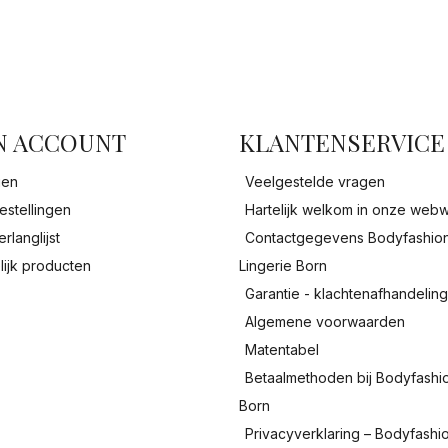
facebook
N ACCOUNT
KLANTENSERVICE
gen
Veelgestelde vragen
estellingen
Hartelijk welkom in onze webw
erlanglijst
Contactgegevens Bodyfashio
lijk producten
Lingerie Born
Garantie - klachtenafhandelin
Algemene voorwaarden
Matentabel
Betaalmethoden bij Bodyfashi
Born
Privacyverklaring – Bodyfashi