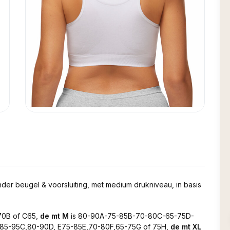
der beugel & voorsluiting, met medium drukniveau, in basis
70B of C65,
de mt M
is 80-90A-75-85B-70-80C-65-75D-
,85-95C,80-90D, E75-85E,70-80F,65-75G of 75H,
de mt XL