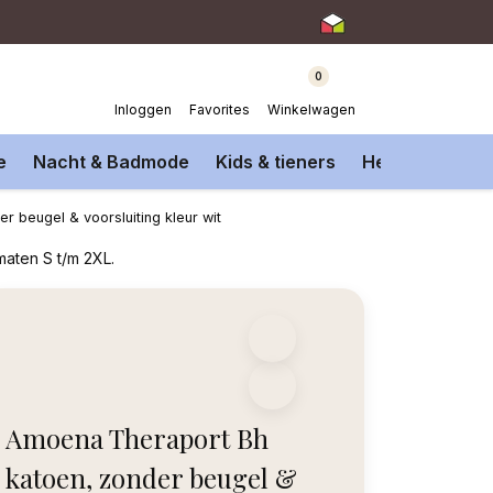
0
Inloggen
Favorites
Winkelwagen
e
Nacht & Badmode
Kids & tieners
Heren Onderm
 beugel & voorsluiting kleur wit
maten S t/m 2XL.
Amoena Theraport Bh
katoen, zonder beugel &