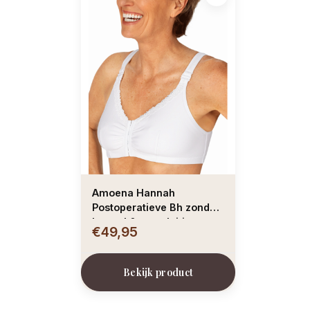
Amoena Hannah
Postoperatieve Bh zonder
beugel & voorsluiting
€49,95
kleur wit
Bekijk product