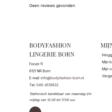
Geen reviews gevonden
BODYFASHION
MIJ
LINGERIE BORN
Inlog
Mijn b
Forum 11
Mijn v
6121 NR Born
Verge
E-mail:
info@bodyfashion-born.nl
Tel:
046-4519832
Telefonisch bereikbaar van maandag t/m
vrijdag van 12.00 tot 17.00 uur.