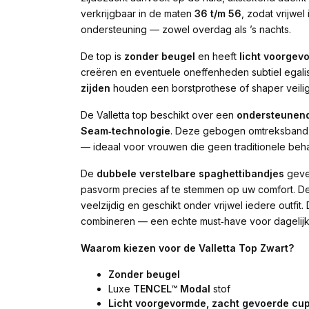
verkrijgbaar in de maten
36 t/m 56
, zodat vrijwe
ondersteuning — zowel overdag als ’s nachts.
De top is
zonder beugel
en heeft
licht voorgev
creëren en eventuele oneffenheden subtiel egal
zijden
houden een borstprothese of shaper veilig 
De Valletta top beschikt over een
ondersteunend
Seam‑technologie
. Deze gebogen omtreksband z
— ideaal voor vrouwen die geen traditionele beh
De
dubbele verstelbare spaghettibandjes
geven
pasvorm precies af te stemmen op uw comfort. De
veelzijdig en geschikt onder vrijwel iedere outfit.
combineren — een echte must‑have voor dagelijk
Waarom kiezen voor de Valletta Top Zwart?
Zonder beugel
Luxe
TENCEL™ Modal
stof
Licht voorgevormde, zacht gevoerde cu