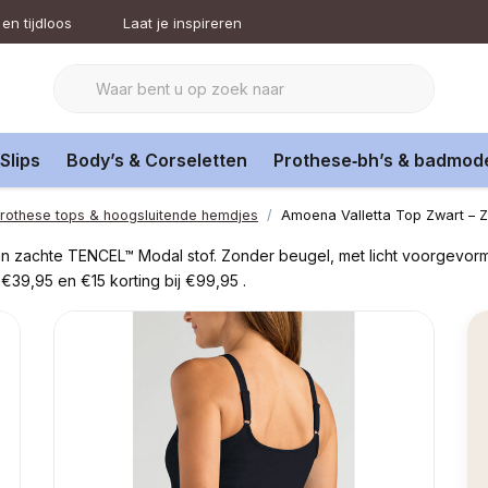
en tijdloos
Laat je inspireren
Slips
Body’s & Corseletten
Prothese‑bh’s & badmod
rothese tops & hoogsluitende hemdjes
Amoena Valletta Top Zwart – 
van zachte TENCEL™ Modal stof. Zonder beugel, met licht voorgevo
€39,95 en €15 korting bij €99,95 .