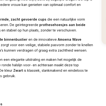
l iedere vrouw kan genieten van optimaal comfort en
ormde, zacht gevoerde cups
die een natuurlijke vorm
iseren. De geïntegreerde
prothesehoesjes aan beide
en stabiel op hun plaats, zonder te verschuiven.
e binnenbustier
en de innovatieve
Amoena Wave
orgt voor een veilige, stabiele pasvorm zonder te knellen
a’s kunnen verdragen of graag extra zachtheid wensen.
 een elegante uitstraling en maken het mogelijk de
 ronde halslijn voor‑ en achteraan maakt deze top
 De kleur
Zwart
is klassiek, slankmakend en eindeloos te
s gebruik.
ps