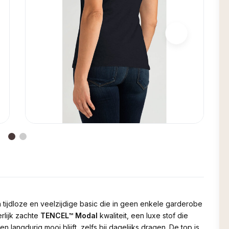
 tijdloze en veelzijdige basic die in geen enkele garderobe
rlijk zachte
TENCEL™ Modal
kwaliteit, een luxe stof die
 langdurig mooi blijft, zelfs bij dagelijks dragen. De top is