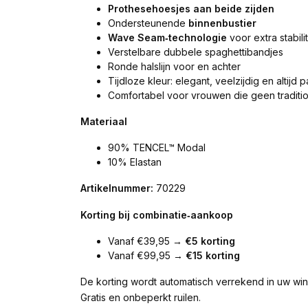
Prothesehoesjes aan beide zijden
Ondersteunende
binnenbustier
Wave Seam‑technologie
voor extra stabilit
Verstelbare dubbele spaghettibandjes
Ronde halslijn voor en achter
Tijdloze kleur: elegant, veelzijdig en altijd
Comfortabel voor vrouwen die geen traditi
Materiaal
90% TENCEL™ Modal
10% Elastan
Artikelnummer:
70229
Korting bij combinatie‑aankoop
Vanaf €39,95 →
€5 korting
Vanaf €99,95 →
€15 korting
De korting wordt automatisch verrekend in uw wi
Gratis en onbeperkt ruilen.