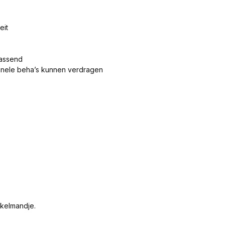
eit
 passend
onele beha’s kunnen verdragen
nkelmandje.