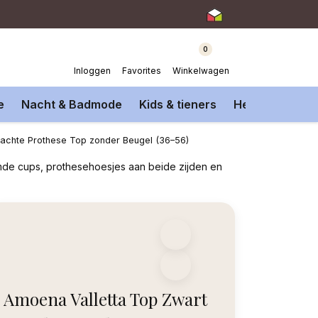
0
Inloggen
Favorites
Winkelwagen
e
Nacht & Badmode
Kids & tieners
Heren Onderm
Zachte Prothese Top zonder Beugel (36–56)
rmde cups, prothesehoesjes aan beide zijden en
Amoena Valletta Top Zwart