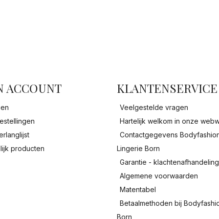
facebook
N ACCOUNT
KLANTENSERVICE
gen
Veelgestelde vragen
estellingen
Hartelijk welkom in onze webw
erlanglijst
Contactgegevens Bodyfashio
lijk producten
Lingerie Born
Garantie - klachtenafhandelin
Algemene voorwaarden
Matentabel
Betaalmethoden bij Bodyfashi
Born