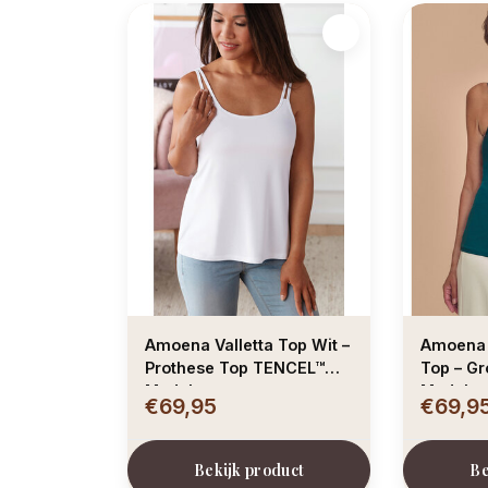
Amoena Valletta Top Wit –
Amoena 
Prothese Top TENCEL™
Top – G
Modal
Modal
€69,95
€69,9
Bekijk product
Be