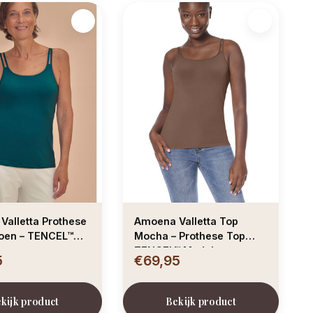
Valletta Prothese
Amoena Valletta Top
roen – TENCEL™
Mocha – Prothese Top
TENCEL™ Modal
5
€69,95
kijk product
Bekijk product