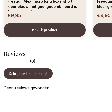
Freegun Alex micro long boxershort
Freegun Brian micro
kleur blauw met geel gecombineerd en
kleur gr
foto print surfer
€9,95
€9,95
Bekijk product
Reviews
(0)
Schrijf uw beoordeling!
Geen reviews gevonden
facebook