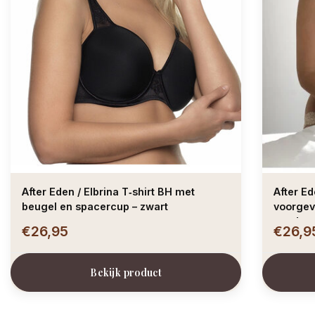
After Eden / Elbrina T‑shirt BH met
After Ed
beugel en spacercup – zwart
voorgev
poudre
€26,95
€26,9
Bekijk product