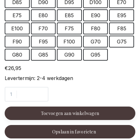
D85
D90
D95
D100
E70
E75
E80
E85
E90
E95
E100
F70
F75
F80
F85
F90
F95
F100
G70
G75
G80
G85
G90
G95
€26,95
Levertermijn: 2-4 werkdagen
Toevoegen aan winkelwagen
Opslaan in favorieten