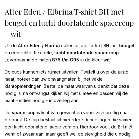
After Eden / Elbrina T‑shirt BH met
beugel en lucht doorlatende spacercup
– wit
Uit de
After Eden / Elbrina
collectie: de
T‑shirt BH
met
beugel
en een lichte, flexibele,
lucht doorlatende spacercup
.
Leverbaar in de maten
B75 t/m G95
in de kleur
wit
.
De cups kunnen iets ruimer uitvallen. Twijfelt u over de juiste
maat, noteer dan uw omvangmaten bij het vakje
klantopmerkingen. Bestel de maat waarvan u denkt dat deze
nodig is; na ontvangst kijken wij met u mee en passen wij de
maat – indien nodig – in overleg aan.
De
spacercup
is licht van gewicht en vormt zich prettig naar
de borst. De cup bestaat uit meerdere dunne lagen die samen
een lucht doorlatend laagje vormen. Hierdoor voelt de BH niet
warm of zwaar aan, maar geeft wel de stevigheid die u nodig