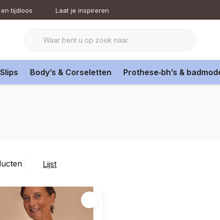
en tijdloos
Laat je inspireren
Slips
Body’s & Corseletten
Prothese‑bh’s & badmod
ducten
Lijst