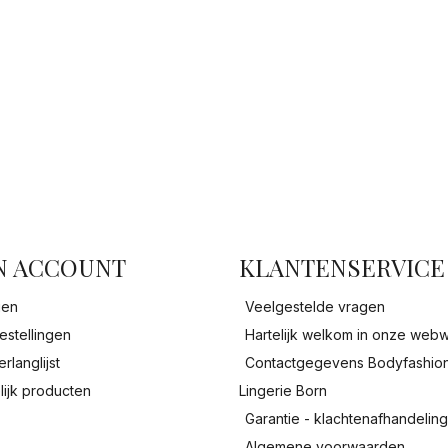
facebook
N ACCOUNT
KLANTENSERVICE
gen
Veelgestelde vragen
estellingen
Hartelijk welkom in onze webw
erlanglijst
Contactgegevens Bodyfashio
lijk producten
Lingerie Born
Garantie - klachtenafhandelin
Algemene voorwaarden