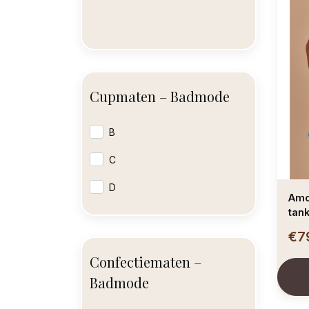
Cupmaten – Badmode
B
C
D
Amo
tank
€7
Confectiematen –
Badmode