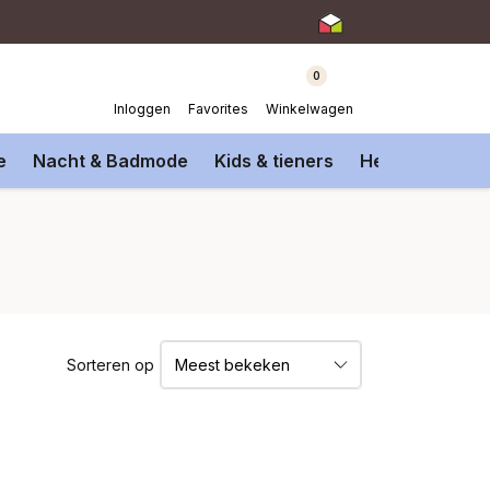
0
Inloggen
Favorites
Winkelwagen
e
Nacht & Badmode
Kids & tieners
Heren Onderm
Sorteren op