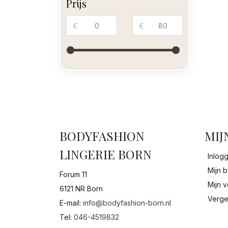
Prijs
€
€
BODYFASHION
MIJ
LINGERIE BORN
Inlog
Mijn b
Forum 11
Mijn v
6121 NR Born
Verge
E-mail:
info@bodyfashion-born.nl
Tel:
046-4519832