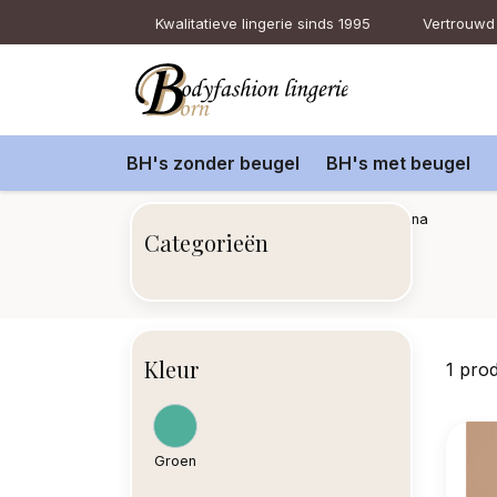
Kwalitatieve lingerie sinds 1995
Vertrouwd 
BH's zonder beugel
BH's met beugel
Terug naar home
Merken
Amoena
Categorieën
Kleur
1 pro
Groen