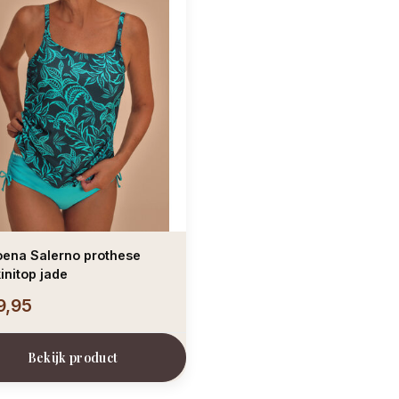
ena Salerno prothese
initop jade
9,95
Bekijk product