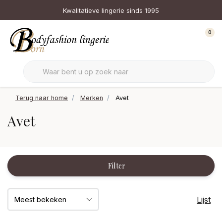
Kwalitatieve lingerie sinds 1995
0
Terug naar home
Merken
Avet
Avet
Filter
Lijst