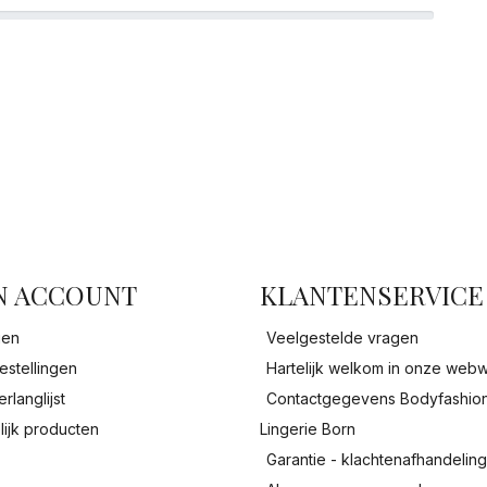
facebook
N ACCOUNT
KLANTENSERVICE
gen
Veelgestelde vragen
estellingen
Hartelijk welkom in onze webw
erlanglijst
Contactgegevens Bodyfashio
lijk producten
Lingerie Born
Garantie - klachtenafhandelin