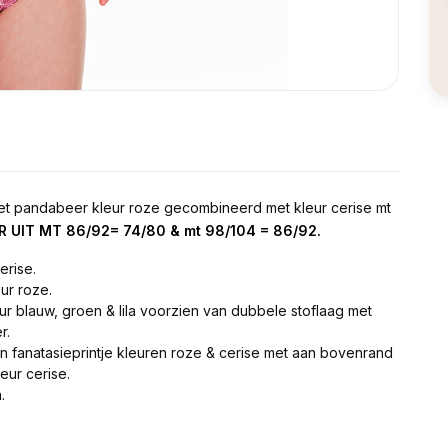
et pandabeer kleur roze gecombineerd met kleur cerise mt
 UIT MT 86/92= 74/80 & mt 98/104 = 86/92.
erise.
ur roze.
r blauw, groen & lila voorzien van dubbele stoflaag met
r.
an fanatasieprintje kleuren roze & cerise met aan bovenrand
eur cerise.
.