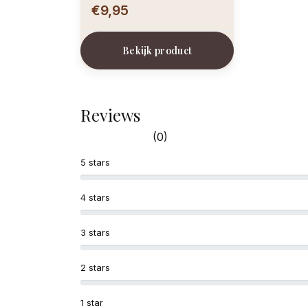
Bumba in ruimteschip mt
€9,95
86/92 of 98/104
Bekijk product
Reviews
(0)
5 stars
4 stars
3 stars
2 stars
1 star