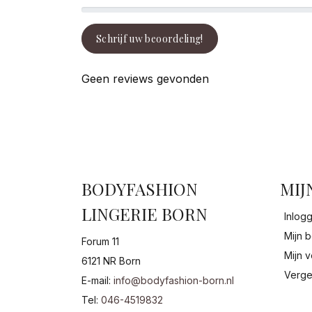
Schrijf uw beoordeling!
Geen reviews gevonden
BODYFASHION
MIJ
LINGERIE BORN
Inlog
Mijn b
Forum 11
Mijn v
6121 NR Born
Verge
E-mail:
info@bodyfashion-born.nl
Tel:
046-4519832