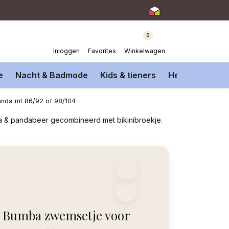
0
Inloggen
Favorites
Winkelwagen
e
Nacht & Badmode
Kids & tieners
Heren Onderm
anda mt 86/92 of 98/104
a & pandabeer gecombineerd met bikinibroekje.
Bumba zwemsetje voor