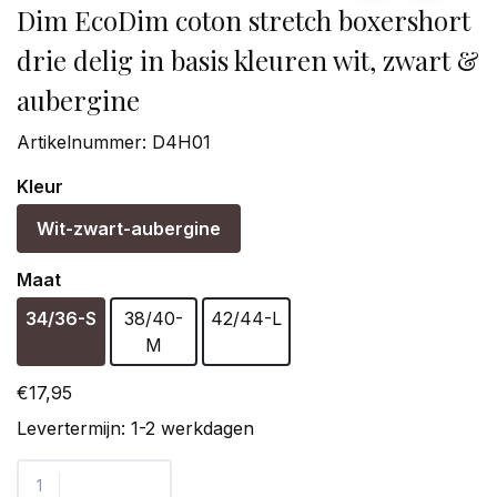
Dim EcoDim coton stretch boxershort
drie delig in basis kleuren wit, zwart &
aubergine
Artikelnummer:
D4H01
Kleur
Wit-zwart-aubergine
Maat
34/36-S
38/40-
42/44-L
M
€17,95
Levertermijn: 1-2 werkdagen