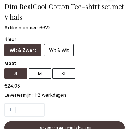
Dim RealCool Cotton Tee-shirt set met
V hals
Artikelnummer:
6622
Kleur
Wit & Zwart
Wit & Wit
Maat
S
M
XL
€24,95
Levertermijn: 1-2 werkdagen
Toevoegen aan winkelwagen