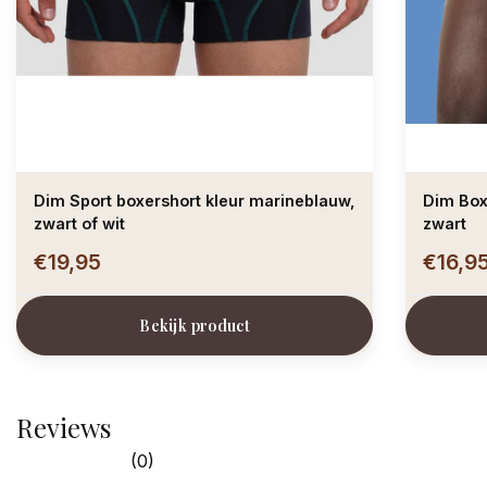
Dim Sport boxershort kleur marineblauw,
Dim Boxe
zwart of wit
zwart
€19,95
€16,9
Bekijk product
Reviews
(0)