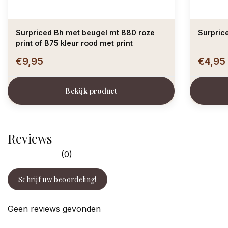
Surpriced Bh met beugel mt B80 roze
Surpric
print of B75 kleur rood met print
€9,95
€4,95
Bekijk product
Reviews
(0)
Schrijf uw beoordeling!
Geen reviews gevonden