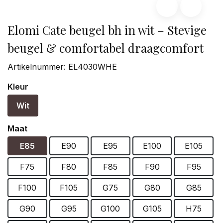
Elomi Cate beugel bh in wit – Stevige
beugel & comfortabel draagcomfort
Artikelnummer:
EL4030WHE
Kleur
Wit
Maat
E85
E90
E95
E100
E105
F75
F80
F85
F90
F95
F100
F105
G75
G80
G85
G90
G95
G100
G105
H75