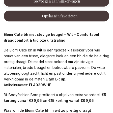
Toevoegen aan winkelwagen
Opslaan in favorieten
Elomi Cate bh met stevige beugel – Wit – Comfortabel
draagcomfort & tijdloze uitstraling
De Elomi Cate bh in
wit
is een tijdloze klassieker voor wie
houdt van een frisse, elegante look en een bh die de hele dag
prettig draagt. Dit model staat bekend om zijn stevige
materialen, brede beugel en betrouwbare pasvorm. De witte
uitvoering oogt zacht, licht en past onder vrijwel iedere outfit.
Verkrijgbaar in de maten
E t/m L‑cup
.
Artikelnummer:
EL4030WHE
.
Bij Bodyfashion Born profiteert u altijd van extra voordeel:
€5
korting vanaf €39,95
en
€15 korting vanaf €99,95
.
Waarom de Elomi Cate bh in wit zo prettig draagt