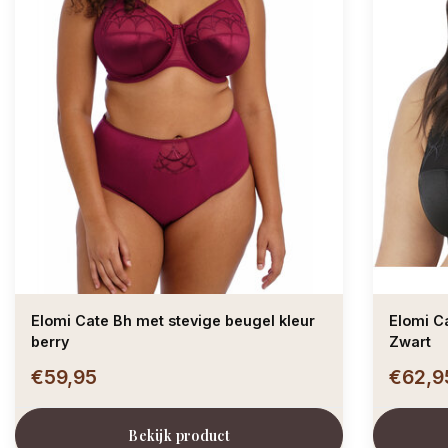
Elomi Cate Bh met stevige beugel kleur
Elomi C
berry
Zwart
€59,95
€62,9
Bekijk product