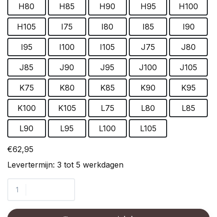
H80
H85
H90
H95
H100
H105
I75
I80
I85
I90
I95
I100
I105
J75
J80
J85
J90
J95
J100
J105
K75
K80
K85
K90
K95
K100
K105
L75
L80
L85
L90
L95
L100
L105
€62,95
Levertermijn: 3 tot 5 werkdagen