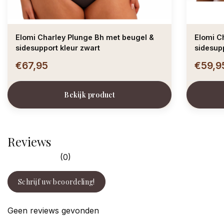
Elomi Charley Plunge Bh met beugel &
Elomi C
sidesupport kleur zwart
sidesup
€67,95
€59,9
Bekijk product
Reviews
(0)
Schrijf uw beoordeling!
Geen reviews gevonden