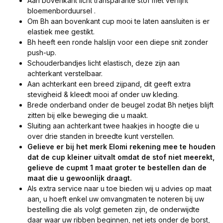
Aan bovenkant licht transparante stof met verfijnt
bloemenborduursel .
Om Bh aan bovenkant cup mooi te laten aansluiten is er
elastiek mee gestikt.
Bh heeft een ronde halslijn voor een diepe snit zonder
push-up.
Schouderbandjes licht elastisch, deze zijn aan
achterkant verstelbaar.
Aan achterkant een breed zijpand, dit geeft extra
stevigheid & kleedt mooi af onder uw kleding.
Brede onderband onder de beugel zodat Bh netjes blijft
zitten bij elke beweging die u maakt.
Sluiting aan achterkant twee haakjes in hoogte die u
over drie standen in breedte kunt verstellen.
Gelieve er bij het merk Elomi rekening mee te houden
dat de cup kleiner uitvalt omdat de stof niet meerekt,
gelieve de cupmt 1 maat groter te bestellen dan de
maat die u gewoonlijk draagt.
Als extra service naar u toe bieden wij u advies op maat
aan, u hoeft enkel uw omvangmaten te noteren bij uw
bestelling die als volgt gemeten zijn, de onderwijdte
daar waar uw ribben beginnen, net iets onder de borst,