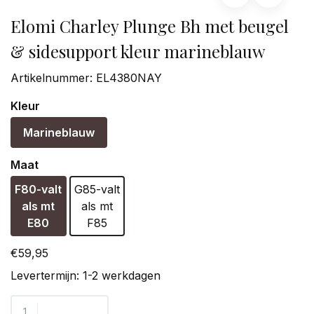
Elomi Charley Plunge Bh met beugel
& sidesupport kleur marineblauw
Artikelnummer:
EL4380NAY
Kleur
Marineblauw
Maat
F80-valt
G85-valt
als mt
als mt
E80
F85
€59,95
Levertermijn: 1-2 werkdagen