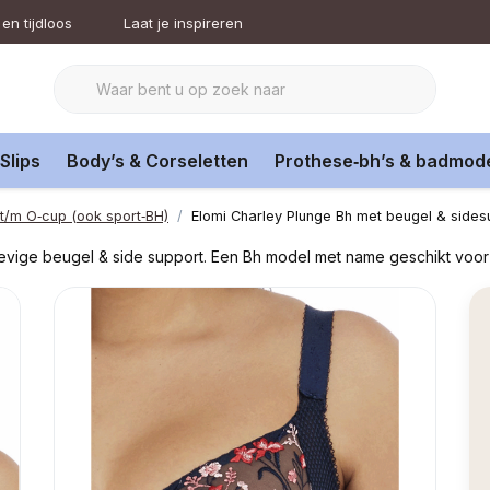
en tijdloos
Laat je inspireren
Slips
Body’s & Corseletten
Prothese‑bh’s & badmod
 t/m O‑cup (ook sport‑BH)
Elomi Charley Plunge Bh met beugel & sides
stevige beugel & side support. Een Bh model met name geschikt voo