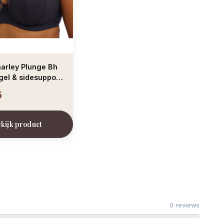
arley Plunge Bh
el & sidesupport
ormy grey
5
kijk product
0 reviews