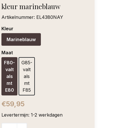
kleur marineblauw
Artikelnummer:
EL4380NAY
Kleur
Marineblauw
Maat
F80-
G85-
valt
valt
als
als
mt
mt
E80
F85
€59,95
Levertermijn: 1-2 werkdagen