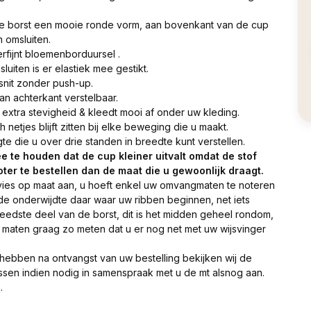
e borst een mooie ronde vorm, aan bovenkant van de cup
n omsluiten.
erfijnt bloemenborduursel .
uiten is er elastiek mee gestikt.
 snit zonder push-up.
an achterkant verstelbaar.
 extra stevigheid & kleedt mooi af onder uw kleding.
tjes blijft zitten bij elke beweging die u maakt.
te die u over drie standen in breedte kunt verstellen.
ee te houden dat de cup kleiner uitvalt omdat de stof
oter te bestellen dan de maat die u gewoonlijk draagt.
advies op maat aan, u hoeft enkel uw omvangmaten te noteren
, de onderwijdte daar waar uw ribben beginnen, net iets
eedste deel van de borst, dit is het midden geheel rondom,
maten graag zo meten dat u er nog net met uw wijsvinger
 hebben na ontvangst van uw bestelling bekijken wij de
sen indien nodig in samenspraak met u de mt alsnog aan.
.