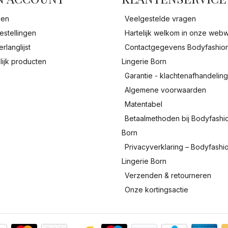
gen
Veelgestelde vragen
estellingen
Hartelijk welkom in onze webw
erlanglijst
Contactgegevens Bodyfashio
lijk producten
Lingerie Born
Garantie - klachtenafhandelin
Algemene voorwaarden
Matentabel
Betaalmethoden bij Bodyfashi
Born
Privacyverklaring – Bodyfashi
Lingerie Born
Verzenden & retourneren
Onze kortingsactie