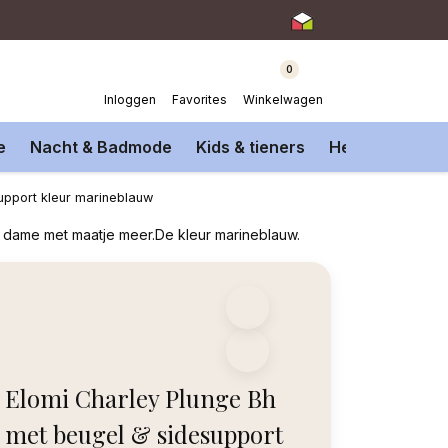
0
Inloggen
Favorites
Winkelwagen
e
Nacht & Badmode
Kids & tieners
Heren Onderm
upport kleur marineblauw
r dame met maatje meer.De kleur marineblauw.
Elomi Charley Plunge Bh
met beugel & sidesupport