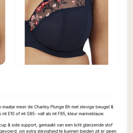
n maatje meer de Charley Plunge Bh met stevige beugel &
 mt E10 of mt G85- valt als mt F85, kleur marineblauw.
cup & side support, gemaakt van een licht glanzende stof
ngevoerd, om extra stevigheid te kunnen bieden zit er geen