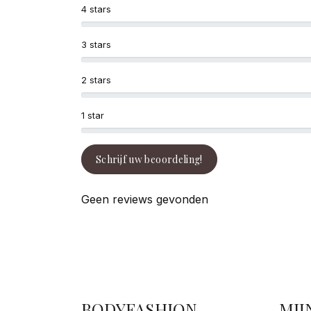
4 stars
3 stars
2 stars
1 star
Schrijf uw beoordeling!
Geen reviews gevonden
BODYFASHION
MIJ