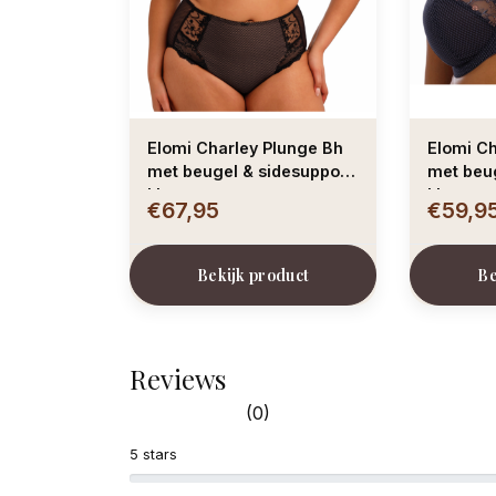
Elomi Charley Plunge Bh
Elomi Ch
met beugel & sidesupport
met beug
kleur zwart
kleur st
€67,95
€59,9
Bekijk product
Be
Reviews
(0)
5 stars