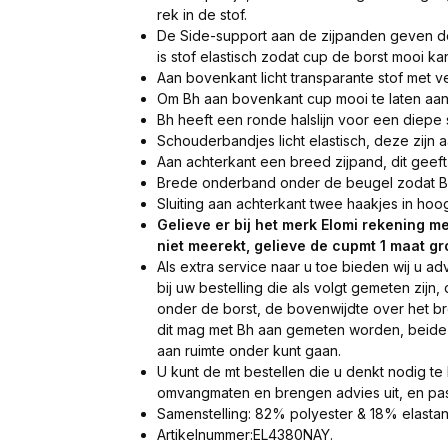
rek in de stof.
De Side-support aan de zijpanden geven d
is stof elastisch zodat cup de borst mooi ka
Aan bovenkant licht transparante stof met v
Om Bh aan bovenkant cup mooi te laten aansl
Bh heeft een ronde halslijn voor een diepe
Schouderbandjes licht elastisch, deze zijn a
Aan achterkant een breed zijpand, dit geeft
Brede onderband onder de beugel zodat Bh ne
Sluiting aan achterkant twee haakjes in hoog
Gelieve er bij het merk Elomi rekening m
niet meerekt, gelieve de cupmt 1 maat gr
Als extra service naar u toe bieden wij u 
bij uw bestelling die als volgt gemeten zijn
onder de borst, de bovenwijdte over het br
dit mag met Bh aan gemeten worden, beide 
aan ruimte onder kunt gaan.
U kunt de mt bestellen die u denkt nodig te
omvangmaten en brengen advies uit, en pas
Samenstelling: 82% polyester & 18% elastan
Artikelnummer:EL4380NAY.