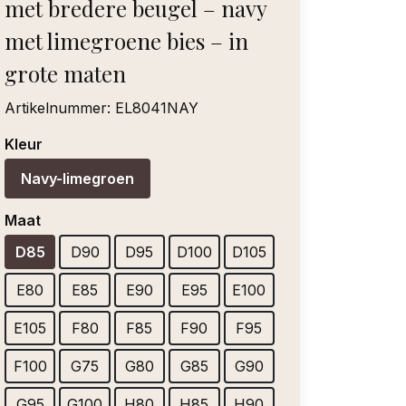
met bredere beugel – navy
met limegroene bies – in
grote maten
Artikelnummer:
EL8041NAY
Kleur
Navy-limegroen
Maat
D85
D90
D95
D100
D105
E80
E85
E90
E95
E100
E105
F80
F85
F90
F95
F100
G75
G80
G85
G90
G95
G100
H80
H85
H90