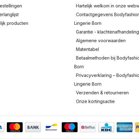
estellingen
Hartelijk welkom in onze webw
erlanglijst
Contactgegevens Bodyfashio
lijk producten
Lingerie Born
Garantie - klachtenafhandelin
Algemene voorwaarden
Matentabel
Betaalmethoden bij Bodyfashi
Born
Privacyverklaring – Bodyfashi
Lingerie Born
Verzenden & retourneren
Onze kortingsactie