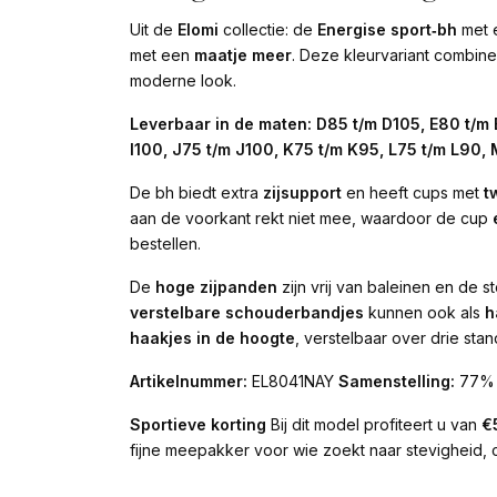
Uit de
Elomi
collectie: de
Energise sport‑bh
met 
met een
maatje meer
. Deze kleurvariant combin
moderne look.
Leverbaar in de maten:
D85 t/m D105, E80 t/m 
I100, J75 t/m J100, K75 t/m K95, L75 t/m L90,
De bh biedt extra
zijsupport
en heeft cups met
t
aan de voorkant rekt niet mee, waardoor de cup
bestellen.
De
hoge zijpanden
zijn vrij van baleinen en de s
verstelbare schouderbandjes
kunnen ook als
h
haakjes in de hoogte
, verstelbaar over drie stan
Artikelnummer:
EL8041NAY
Samenstelling:
77% p
Sportieve korting
Bij dit model profiteert u van
€
fijne meepakker voor wie zoekt naar stevigheid, 