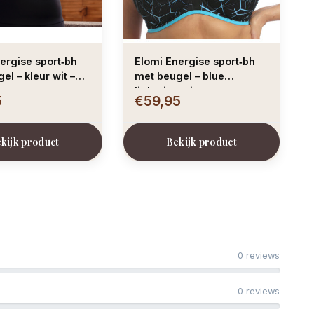
ergise sport‑bh
Elomi Energise sport‑bh
el – kleur wit –
met beugel – blue
aten
lightning – in grote maten
5
€59,95
kijk product
Bekijk product
0 reviews
0 reviews