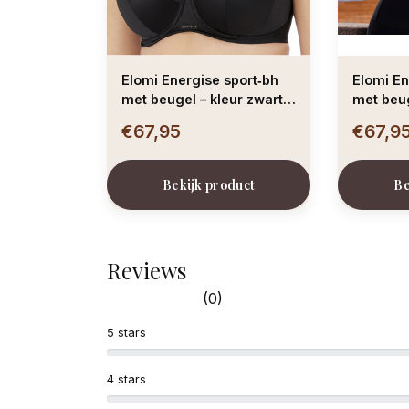
Elomi Energise sport‑bh
Elomi En
met beugel – kleur zwart –
met beug
grote maten
grote m
€67,95
€67,9
Bekijk product
Be
Reviews
(0)
5 stars
4 stars