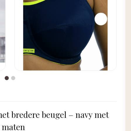
met bredere beugel – navy met
e maten