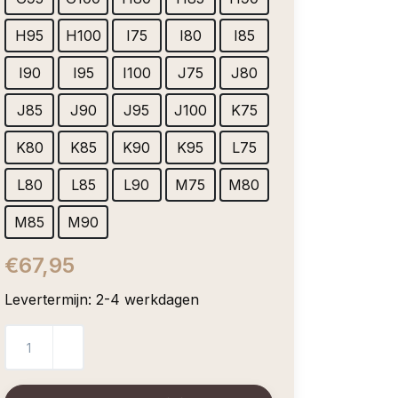
H95
H100
I75
I80
I85
I90
I95
I100
J75
J80
J85
J90
J95
J100
K75
K80
K85
K90
K95
L75
L80
L85
L90
M75
M80
M85
M90
€67,95
Levertermijn: 2-4 werkdagen