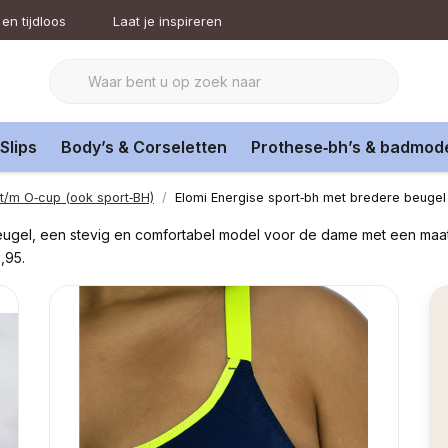
en tijdloos
Laat je inspireren
Slips
Body’s & Corseletten
Prothese‑bh’s & badmod
 t/m O‑cup (ook sport‑BH)
Elomi Energise sport‑bh met bredere beugel
 beugel, een stevig en comfortabel model voor de dame met een maat
,95.