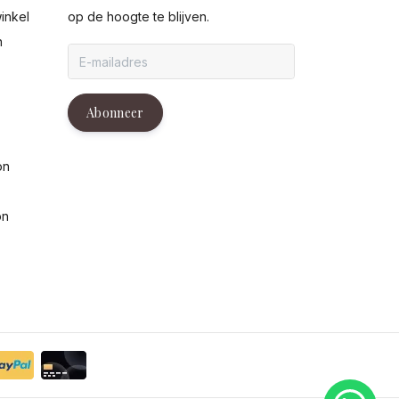
inkel
op de hoogte te blijven.
n
g
Abonneer
on
on