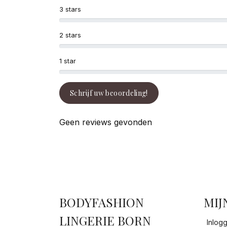
3 stars
2 stars
1 star
Schrijf uw beoordeling!
Geen reviews gevonden
BODYFASHION
MIJ
LINGERIE BORN
Inlog