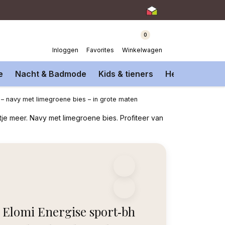
0
Inloggen
Favorites
Winkelwagen
e
Nacht & Badmode
Kids & tieners
Heren Onderm
 – navy met limegroene bies – in grote maten
je meer. Navy met limegroene bies. Profiteer van
Elomi Energise sport‑bh