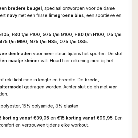
een
bredere beugel
, speciaal ontworpen voor de dame
eert
navy
met een frisse
limegroene bies
, een sportieve en
E105, F80 t/m F100, G75 t/m G100, H80 t/m H100, I75 t/m
 M75 t/m M90, N75 t/m N85, O75 t/m O85.
wee deelnaden
voor meer steun tijdens het sporten. De stof
één maatje kleiner
valt. Houd hier rekening mee bij het
tof rekt licht mee in lengte en breedte. De
brede,
altermodel
gedragen worden. Achter sluit de bh met
vier
den.
olyester, 15% polyamide, 8% elastan
5 korting vanaf €39,95
en
€15 korting vanaf €99,95
. Een
comfort en vertrouwen tijdens elke workout.