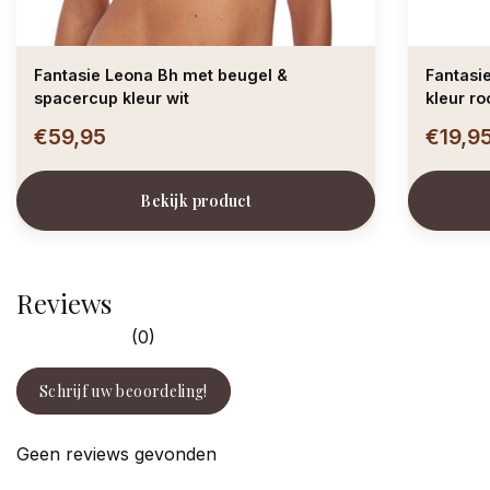
Fantasie Leona Bh met beugel &
Fantasie
spacercup kleur wit
€59,95
€19,9
Bekijk product
Reviews
(0)
Schrijf uw beoordeling!
Geen reviews gevonden