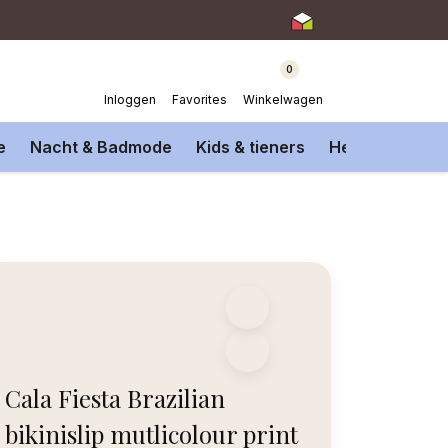
0
Inloggen
Favorites
Winkelwagen
e
Nacht & Badmode
Kids & tieners
Heren Onderm
Cala Fiesta Brazilian
bikinislip mutlicolour print