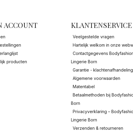
facebook
N ACCOUNT
KLANTENSERVICE
gen
Veelgestelde vragen
estellingen
Hartelijk welkom in onze webw
erlanglijst
Contactgegevens Bodyfashio
lijk producten
Lingerie Born
Garantie - klachtenafhandelin
Algemene voorwaarden
Matentabel
Betaalmethoden bij Bodyfashi
Born
Privacyverklaring – Bodyfashi
Lingerie Born
Verzenden & retourneren