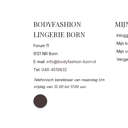
BODYFASHION
MIJ
LINGERIE BORN
Inlog
Mijn b
Forum 11
Mijn v
6121 NR Born
Verge
E-mail:
info@bodyfashion-born.nl
Tel:
046-4519832
Telefonisch bereikbaar van maandag t/m
vrijdag van 12.00 tot 17.00 uur.