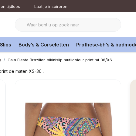
en tijdloos
Laat je inspireren
Slips
Body’s & Corseletten
Prothese‑bh’s & badmod
s
Cala Fiesta Brazilian bikinislip mutlicolour print mt 36/XS
r print de maten XS-36 .