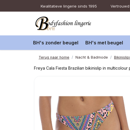
Kwalitatieve lingerie sinds 1995
Vertrouwd 
BH's zonder beugel
BH's met beugel
Terug naar home
Nacht & Badmode
Bikinislip
Freya Cala Fiesta Brazilian bikinislip in multicolou