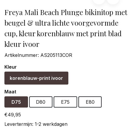
Freya Mali Beach Plunge bikinitop met
beugel & ultra lichte voorgevormde
cup, kleur korenblauw met print blad
kleur ivoor
Artikelnummer:
AS205113COR
Kleur
korenblauw-print ivoor
Maat
D75
D80
E75
E80
€49,95
Levertermijn: 1-2 werkdagen