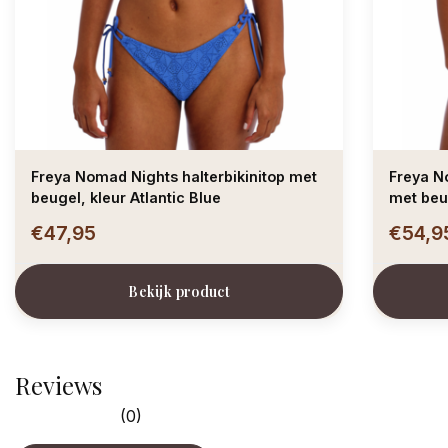
Freya Nomad Nights halterbikinitop met
Freya N
beugel, kleur Atlantic Blue
met beug
€47,95
€54,9
Bekijk product
Reviews
(0)