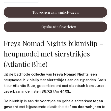
Toevoegen aan winkelwagen
Opslaan in favorieten
Freya Nomad Nights bikinislip –
heupmodel met sierstrikjes
(Atlantic Blue)
Uit de badmode collectie van
Freya Nomad Nights
: een
heupmodel
bikinislip
met
sierstrikjes
aan de zijpanden. Basis
kleur
Atlantic Blue
, gecombineerd met
elastisch borduursel
.
Leverbaar in de maten
36/XS t/m 44/XL
.
De bikinislip is aan de voorzijde en gehele achterkant
tegen
gevoerd
met bijpassende elastische stof om
doorschijnen
te