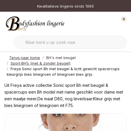
Kwalitatieve lingerie sinds 1995
0
Terug naar home
BH's met beugel
Sport‑BH’s (met & zonder beugel)
Freya Sonic sport Bh met beugel & licht gewicht spacercups
kleurgrijs bies limegroen of limegroen bies grijs
Uit Freya active collectie Sonic sport Bh met beugel &
spacercups een Bh model met name geschikt voor dame met
een maatje meer.De maat D80, nog leverbaar.Kleur grijs met
bies limegroen of limegroen mt F75.