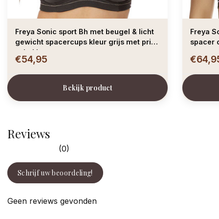
Freya Sonic sport Bh met beugel & licht
Freya S
gewicht spacercups kleur grijs met print
spacer 
zalmkleur
€54,95
€64,9
Bekijk product
Reviews
(0)
Schrijf uw beoordeling!
Geen reviews gevonden