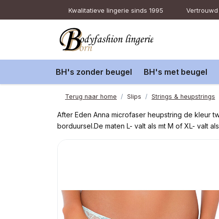
Kwalitatieve lingerie sinds 1995
Vertrouwd 
BH's zonder beugel
BH's met beugel
Terug naar home
Slips
Strings & heupstrings
After Eden Anna microfaser heupstring de kleur t
borduursel.De maten L- valt als mt M of XL- valt al