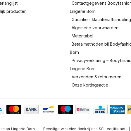
erlanglijst
Contactgegevens Bodyfashio
lijk producten
Lingerie Born
Garantie - klachtenafhandelin
Algemene voorwaarden
Matentabel
Betaalmethoden bij Bodyfashi
Born
Privacyverklaring – Bodyfashi
Lingerie Born
Verzenden & retourneren
Onze kortingsactie
shion Lingerie Born
|
Beveiligd winkelen dankzij ons SSL‑certificaat
|