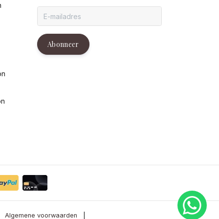
n
g
Abonneer
on
on
Algemene voorwaarden
|