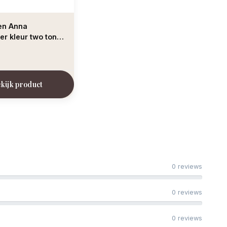
den Anna
r kleur two tone
kijk product
0 reviews
0 reviews
0 reviews