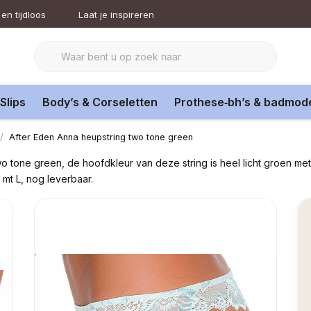
en tijdloos
Laat je inspireren
Slips
Body’s & Corseletten
Prothese‑bh’s & badmod
After Eden Anna heupstring two tone green
wo tone green, de hoofdkleur van deze string is heel licht groen m
s mt L, nog leverbaar.