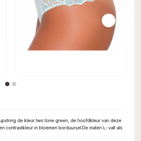
eupstring de kleur two tone green, de hoofdkleur van deze
en contrastkleur in bloemen borduursel.De maten L- valt als