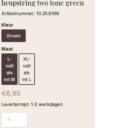
heupstring two tone green
Artikelnummer:
10.35.8166
Kleur
Groen
Maat
L-
XL-
valt
valt
als
als
mt M
mt L
€6,95
Levertermijn: 1-2 werkdagen