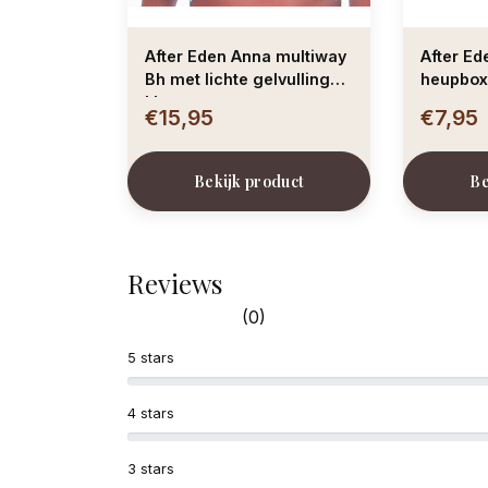
After Eden Anna multiway
After E
Bh met lichte gelvulling
heupboxe
kleur two tone green
green
€15,95
€7,95
Bekijk product
Be
Reviews
(0)
5 stars
4 stars
3 stars