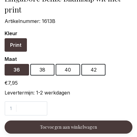
print
Artikelnummer:
1613B
Kleur
Print
Maat
36
38
40
42
€7,95
Levertermijn: 1-2 werkdagen
Toevoegen aan winkelwagen