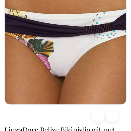
LingaDore Belize Bikinislip wit met