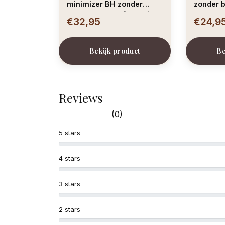
minimizer BH zonder
zonder b
beugel – blauw (Moonlight
Terracot
€32,95
€24,9
Blue)
Bekijk product
Be
Reviews
(0)
5 stars
4 stars
3 stars
2 stars