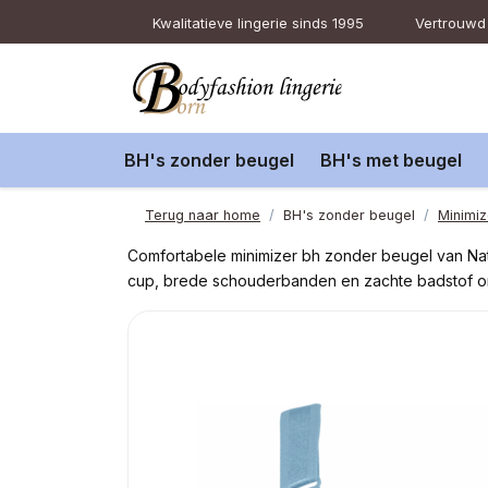
Kwalitatieve lingerie sinds 1995
Vertrouwd 
BH's zonder beugel
BH's met beugel
Terug naar home
BH's zonder beugel
Minimiz
Comfortabele minimizer bh zonder beugel van Natur
cup, brede schouderbanden en zachte badstof ond