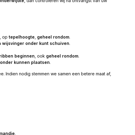
onderwijdte
, dan controleren wij na ontvangst van uw
, op
tepelhoogte
,
geheel rondom
.
 wijsvinger onder kunt schuiven
.
ribben beginnen
, ook
geheel rondom
.
 onder kunnen plaatsen
.
mee. Indien nodig stemmen we samen een betere maat af,
lmandje
.