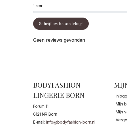
1 star
Schrijf uw beoordeling!
Geen reviews gevonden
BODYFASHION
MIJ
LINGERIE BORN
Inlog
Mijn b
Forum 11
Mijn v
6121 NR Born
Verge
E-mail:
info@bodyfashion-born.nl