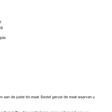
t
ng
ijde
 aan de juiste bh‑maat. Bestel gerust de maat waarvan u