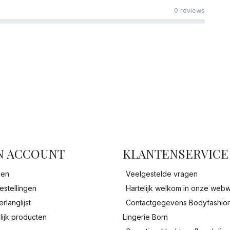
0 reviews
facebook
N ACCOUNT
KLANTENSERVICE
gen
Veelgestelde vragen
estellingen
Hartelijk welkom in onze webw
erlanglijst
Contactgegevens Bodyfashio
lijk producten
Lingerie Born