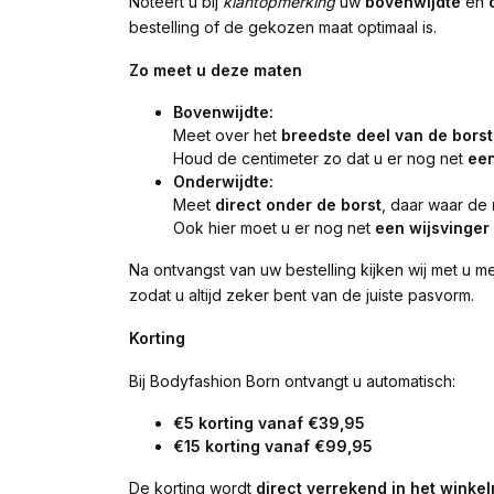
Noteert u bij
klantopmerking
uw
bovenwijdte
en
bestelling of de gekozen maat optimaal is.
Zo meet u deze maten
Bovenwijdte:
Meet over het
breedste deel van de borst
Houd de centimeter zo dat u er nog net
een
Onderwijdte:
Meet
direct onder de borst
, daar waar de
Ook hier moet u er nog net
een wijsvinger
Na ontvangst van uw bestelling kijken wij met u 
zodat u altijd zeker bent van de juiste pasvorm.
Korting
Bij Bodyfashion Born ontvangt u automatisch:
€5 korting vanaf €39,95
€15 korting vanaf €99,95
De korting wordt
direct verrekend in het winke