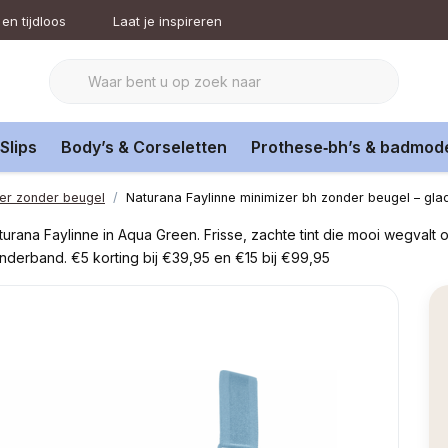
en tijdloos
Laat je inspireren
Slips
Body’s & Corseletten
Prothese‑bh’s & badmod
er zonder beugel
Naturana Faylinne minimizer bh zonder beugel – gl
ana Faylinne in Aqua Green. Frisse, zachte tint die mooi wegvalt o
erband. €5 korting bij €39,95 en €15 bij €99,95