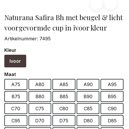
Naturana Safira Bh met beugel & licht
voorgevormde cup in ivoor kleur
Artikelnummer:
7495
Kleur
Ivoor
Maat
A75
A80
A85
A90
A95
B75
B80
B85
B90
B95
C70
C75
C80
C85
C90
C95
D70
D75
D80
D85