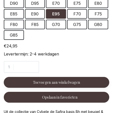
D90
D95
E70
E75
E80
E85
E90
E95
F70
F75
F80
F85
G70
G75
G80
G85
€24,95
Levertermijn: 2-4 werkdagen
Toevoegen aan winkelwagen
Opslaan in favorieten
Uit de collectie van Cybele de Safira basis Bh met beugel &