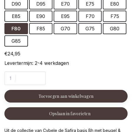
D90
D95
E70
E75
E80
E85
E90
E95
F70
F75
F80
F85
G70
G75
G80
G85
€24,95
Levertermijn: 2-4 werkdagen
Toevoegen aan winkelwagen
Opslaan in favorieten
Uit de collectie van Cybele de Safira basis Bh met beugel &