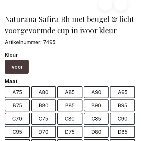
Naturana Safira Bh met beugel & licht
voorgevormde cup in ivoor kleur
Artikelnummer:
7495
Kleur
Ivoor
Maat
A75
A80
A85
A90
A95
B75
B80
B85
B90
B95
C70
C75
C80
C85
C90
C95
D70
D75
D80
D85