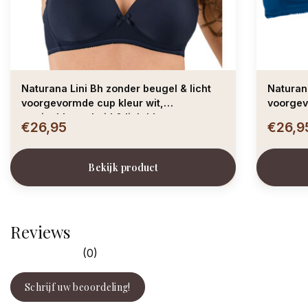
Naturana Lini Bh zonder beugel & licht
Naturana
voorgevormde cup kleur wit,
voorgev
marineblauw, huid & lichtblauw
€26,95
€26,9
Bekijk product
Reviews
(0)
Schrijf uw beoordeling!