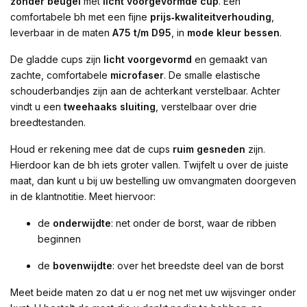
zonder beugel
met
licht voorgevormde cup
. Een
comfortabele bh met een fijne
prijs‑kwaliteitverhouding
,
leverbaar in de maten
A75 t/m D95
, in
mode kleur bessen
.
De gladde cups zijn
licht voorgevormd
en gemaakt van
zachte, comfortabele
microfaser
. De smalle elastische
schouderbandjes zijn aan de achterkant verstelbaar. Achter
vindt u een
tweehaaks sluiting
, verstelbaar over drie
breedtestanden.
Houd er rekening mee dat de cups
ruim gesneden
zijn.
Hierdoor kan de bh iets groter vallen. Twijfelt u over de juiste
maat, dan kunt u bij uw bestelling uw omvangmaten doorgeven
in de klantnotitie. Meet hiervoor:
de
onderwijdte
: net onder de borst, waar de ribben
beginnen
de
bovenwijdte
: over het breedste deel van de borst
Meet beide maten zo dat u er nog net met uw wijsvinger onder