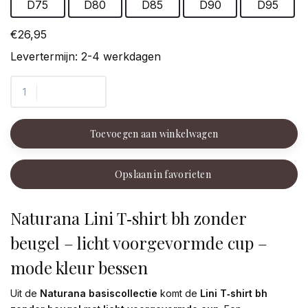
D75
D80
D85
D90
D95
€26,95
Levertermijn: 2-4 werkdagen
Toevoegen aan winkelwagen
Opslaan in favorieten
Naturana Lini T‑shirt bh zonder
beugel – licht voorgevormde cup –
mode kleur bessen
Uit de
Naturana basiscollectie
komt de
Lini T‑shirt bh