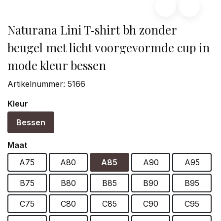
Naturana Lini T‑shirt bh zonder
beugel met licht voorgevormde cup in
mode kleur bessen
Artikelnummer:
5166
Kleur
Bessen
Maat
A75
A80
A85
A90
A95
B75
B80
B85
B90
B95
C75
C80
C85
C90
C95