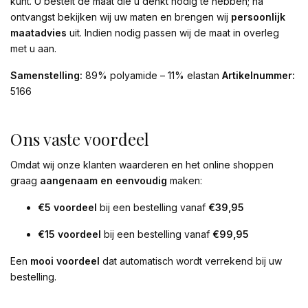
kunt. U bestelt de maat die u denkt nodig te hebben; na
ontvangst bekijken wij uw maten en brengen wij
persoonlijk
maatadvies
uit. Indien nodig passen wij de maat in overleg
met u aan.
Samenstelling:
89% polyamide – 11% elastan
Artikelnummer:
5166
Ons vaste voordeel
Omdat wij onze klanten waarderen en het online shoppen
graag
aangenaam en eenvoudig
maken:
€5 voordeel
bij een bestelling vanaf
€39,95
€15 voordeel
bij een bestelling vanaf
€99,95
Een
mooi voordeel
dat automatisch wordt verrekend bij uw
bestelling.