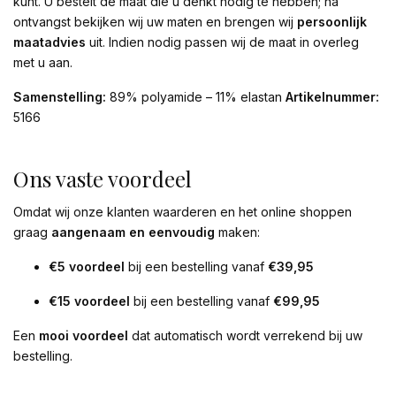
kunt. U bestelt de maat die u denkt nodig te hebben; na
ontvangst bekijken wij uw maten en brengen wij
persoonlijk
maatadvies
uit. Indien nodig passen wij de maat in overleg
met u aan.
Samenstelling:
89% polyamide – 11% elastan
Artikelnummer:
5166
Ons vaste voordeel
Omdat wij onze klanten waarderen en het online shoppen
graag
aangenaam en eenvoudig
maken:
€5 voordeel
bij een bestelling vanaf
€39,95
€15 voordeel
bij een bestelling vanaf
€99,95
Een
mooi voordeel
dat automatisch wordt verrekend bij uw
bestelling.