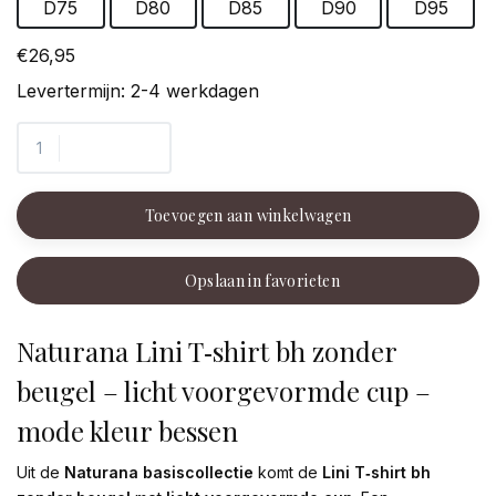
D75
D80
D85
D90
D95
€26,95
Levertermijn: 2-4 werkdagen
Toevoegen aan winkelwagen
Opslaan in favorieten
Naturana Lini T‑shirt bh zonder
beugel – licht voorgevormde cup –
mode kleur bessen
Uit de
Naturana basiscollectie
komt de
Lini T‑shirt bh