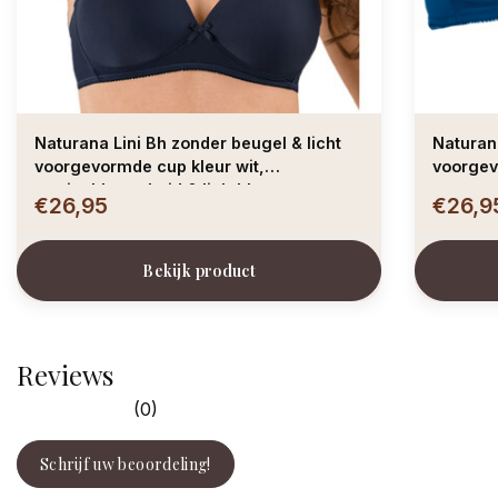
Naturana Lini Bh zonder beugel & licht
Naturana
voorgevormde cup kleur wit,
voorgev
marineblauw, huid & lichtblauw
€26,95
€26,9
Bekijk product
Reviews
(0)
Schrijf uw beoordeling!