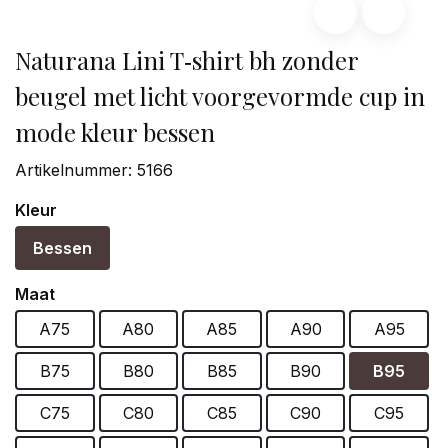
Naturana Lini T‑shirt bh zonder
beugel met licht voorgevormde cup in
mode kleur bessen
Artikelnummer:
5166
Kleur
Bessen
Maat
A75
A80
A85
A90
A95
B75
B80
B85
B90
B95
C75
C80
C85
C90
C95