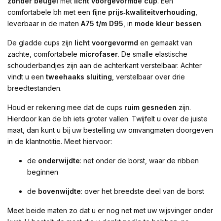
zonder beugel
met
licht voorgevormde cup
. Een
comfortabele bh met een fijne
prijs‑kwaliteitverhouding
,
leverbaar in de maten
A75 t/m D95
, in
mode kleur bessen
.
De gladde cups zijn
licht voorgevormd
en gemaakt van
zachte, comfortabele
microfaser
. De smalle elastische
schouderbandjes zijn aan de achterkant verstelbaar. Achter
vindt u een
tweehaaks sluiting
, verstelbaar over drie
breedtestanden.
Houd er rekening mee dat de cups
ruim gesneden
zijn.
Hierdoor kan de bh iets groter vallen. Twijfelt u over de juiste
maat, dan kunt u bij uw bestelling uw omvangmaten doorgeven
in de klantnotitie. Meet hiervoor:
de
onderwijdte
: net onder de borst, waar de ribben
beginnen
de
bovenwijdte
: over het breedste deel van de borst
Meet beide maten zo dat u er nog net met uw wijsvinger onder