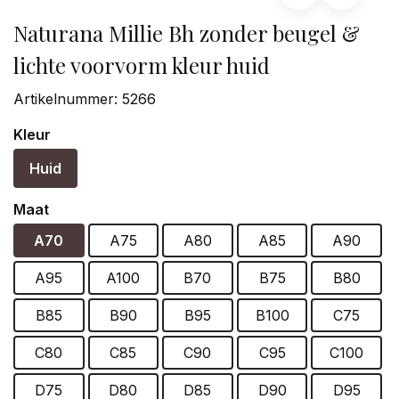
Naturana Millie Bh zonder beugel &
lichte voorvorm kleur huid
Artikelnummer:
5266
Kleur
Huid
Maat
A70
A75
A80
A85
A90
A95
A100
B70
B75
B80
B85
B90
B95
B100
C75
C80
C85
C90
C95
C100
D75
D80
D85
D90
D95