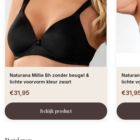
Naturana Millie Bh zonder beugel &
Naturan
lichte voorvorm kleur zwart
lichte v
€31,95
€31,9
Bekijk product