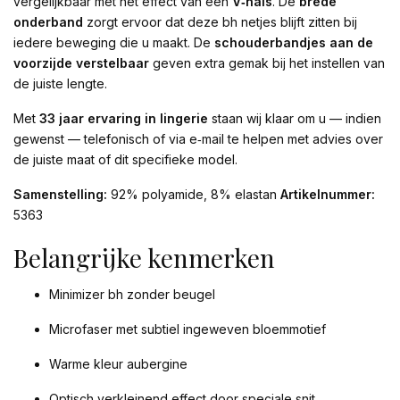
vergelijkbaar met het effect van een
V‑hals
. De
brede
onderband
zorgt ervoor dat deze bh netjes blijft zitten bij
iedere beweging die u maakt. De
schouderbandjes aan de
voorzijde verstelbaar
geven extra gemak bij het instellen van
de juiste lengte.
Met
33 jaar ervaring in lingerie
staan wij klaar om u — indien
gewenst — telefonisch of via e‑mail te helpen met advies over
de juiste maat of dit specifieke model.
Samenstelling:
92% polyamide, 8% elastan
Artikelnummer:
5363
Belangrijke kenmerken
Minimizer bh zonder beugel
Microfaser met subtiel ingeweven bloemmotief
Warme kleur aubergine
Optisch verkleinend effect door speciale snit