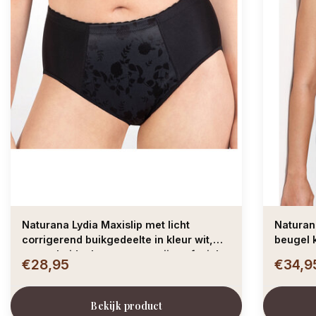
Naturana Lydia Maxislip met licht
Naturan
corrigerend buikgedeelte in kleur wit,
beugel 
zwart, huid, champagne, grijs,soft pink,
€28,95
€34,9
of aubergine
Bekijk product