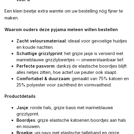
Een klein beetje extra warmte om uw bestelling nóg fijner te
maken.
Waarom ouders deze pyjama meteen willen bestellen
Zacht veloursmateriaal
: ideaal voor gevoelige huidjes
en koude nachten.
Schattige grizzlyprint
: het grijze jasje is versierd met
marineblauwe grizzlybeertjes — onweerstaanbaar lief.
Perfecte pasvorm
: dankzij de elastische boordjes blijft
alles netjes zitten, hoe actief uw peuter ook slaapt.
Comfortabel & duurzaam
: gemaakt van 75% katoen en
25% polyester voor zachtheid én vormvastheid.
Productdetails
Jasje
: ronde hals, grijze basis met marineblauwe
grizzlyprint.
Boordjes
: grijze elastische katoenen boordjes aan hals
en mouwen.
Broekje
: uni navy met elastische tailleband en grijze