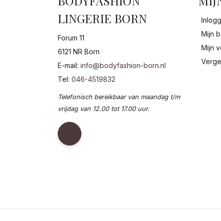
BODYFASHION
MIJ
LINGERIE BORN
Inlog
Mijn b
Forum 11
Mijn v
6121 NR Born
Verge
E-mail:
info@bodyfashion-born.nl
Tel:
046-4519832
Telefonisch bereikbaar van maandag t/m
vrijdag van 12.00 tot 17.00 uur.