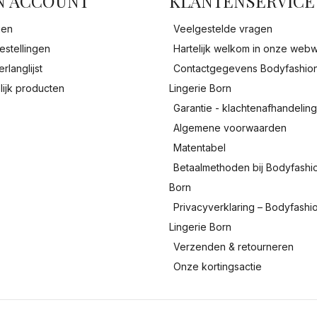
N ACCOUNT
KLANTENSERVICE
gen
Veelgestelde vragen
estellingen
Hartelijk welkom in onze webw
erlanglijst
Contactgegevens Bodyfashio
lijk producten
Lingerie Born
Garantie - klachtenafhandelin
Algemene voorwaarden
Matentabel
Betaalmethoden bij Bodyfashi
Born
Privacyverklaring – Bodyfashi
Lingerie Born
Verzenden & retourneren
Onze kortingsactie