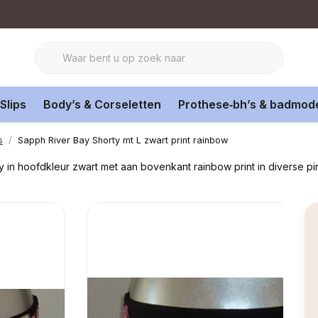
Slips
Body’s & Corseletten
Prothese‑bh’s & badmod
s
Sapph River Bay Shorty mt L zwart print rainbow
y in hoofdkleur zwart met aan bovenkant rainbow print in diverse pi