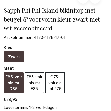
Sapph Phi Phi Island bikinitop met
beugel & voorvorm kleur zwart met
wit gecombineerd
Artikelnummer:
4130-117B-17-01
Kleur
Zwart
Maat
E85-valt
F85-valt
G75-
als mt
als mt
valt als
D85
E85
mt F75
€39,95
Levertermijn: 1-2 werkdagen