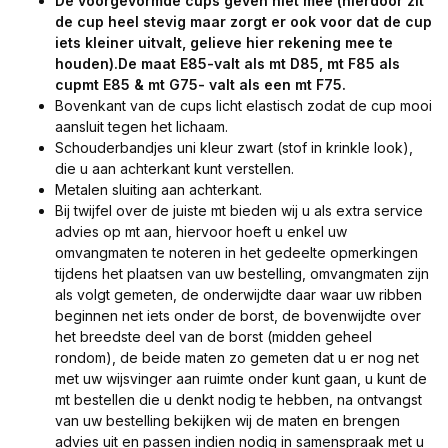
De voorgevormde cups geven niet mee (hierdoor zit
de cup heel stevig maar zorgt er ook voor dat de cup
iets kleiner uitvalt, gelieve hier rekening mee te
houden).De maat E85-valt als mt D85, mt F85 als
cupmt E85 & mt G75- valt als een mt F75.
Bovenkant van de cups licht elastisch zodat de cup mooi
aansluit tegen het lichaam.
Schouderbandjes uni kleur zwart (stof in krinkle look),
die u aan achterkant kunt verstellen.
Metalen sluiting aan achterkant.
Bij twijfel over de juiste mt bieden wij u als extra service
advies op mt aan, hiervoor hoeft u enkel uw
omvangmaten te noteren in het gedeelte opmerkingen
tijdens het plaatsen van uw bestelling, omvangmaten zijn
als volgt gemeten, de onderwijdte daar waar uw ribben
beginnen net iets onder de borst, de bovenwijdte over
het breedste deel van de borst (midden geheel
rondom), de beide maten zo gemeten dat u er nog net
met uw wijsvinger aan ruimte onder kunt gaan, u kunt de
mt bestellen die u denkt nodig te hebben, na ontvangst
van uw bestelling bekijken wij de maten en brengen
advies uit en passen indien nodig in samenspraak met u