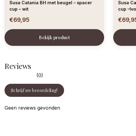
Susa Catania BH met beugel – spacer
Susa Ca
cup – wit
cup –Iv
€69,95
€69,9
Bekijk product
Reviews
(0)
Schrijf uw beoordeling!
Geen reviews gevonden
facebook