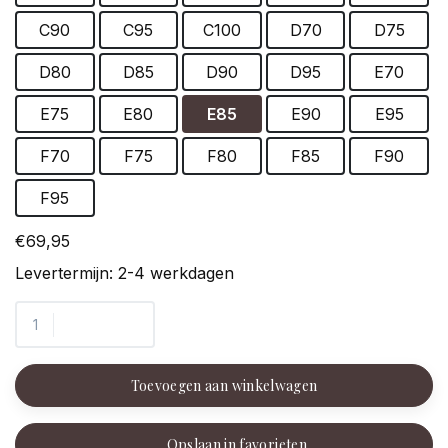
C90
C95
C100
D70
D75
D80
D85
D90
D95
E70
E75
E80
E85
E90
E95
F70
F75
F80
F85
F90
F95
€69,95
Levertermijn: 2-4 werkdagen
Toevoegen aan winkelwagen
Opslaan in favorieten