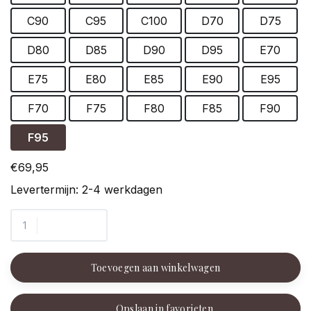
C90
C95
C100
D70
D75
D80
D85
D90
D95
E70
E75
E80
E85
E90
E95
F70
F75
F80
F85
F90
F95
€69,95
Levertermijn: 2-4 werkdagen
Toevoegen aan winkelwagen
Opslaan in favorieten