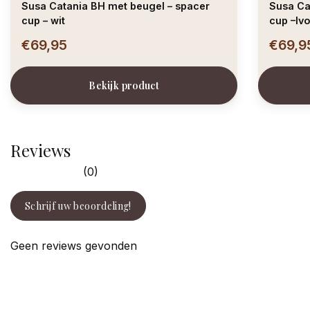
Susa Catania BH met beugel – spacer
Susa Ca
cup – wit
cup –Iv
€69,95
€69,9
Bekijk product
Reviews
(0)
Schrijf uw beoordeling!
Geen reviews gevonden
facebook